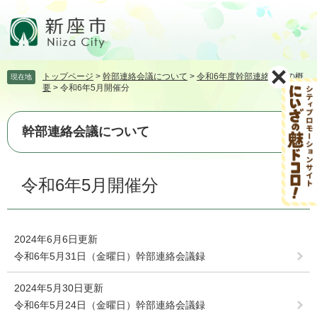
ペ
メ
ー
ニ
ジ
ュ
の
ー
先
を
トップページ
>
幹部連絡会議について
>
令和6年度幹部連絡会議の概
現在地
頭
飛
要
>
令和6年5月開催分
で
ば
す。
し
て
幹部連絡会議について
本
文
本
へ
令和6年5月開催分
文
2024年6月6日更新
令和6年5月31日（金曜日）幹部連絡会議録
2024年5月30日更新
令和6年5月24日（金曜日）幹部連絡会議録