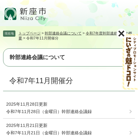
ペ
メ
ー
ニ
ジ
ュ
の
ー
先
を
トップページ
>
幹部連絡会議について
>
令和7年度幹部連絡会議の概
現在地
頭
飛
要
>
令和7年11月開催分
で
ば
す。
し
て
幹部連絡会議について
本
文
本
へ
令和7年11月開催分
文
2025年11月28日更新
令和7年11月28日（金曜日）幹部連絡会議録
2025年11月21日更新
令和7年11月21日（金曜日）幹部連絡会議録