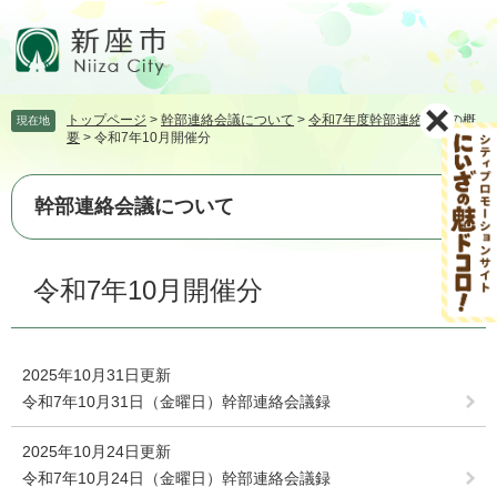
ペ
メ
ー
ニ
ジ
ュ
の
ー
先
を
トップページ
>
幹部連絡会議について
>
令和7年度幹部連絡会議の概
現在地
頭
飛
要
>
令和7年10月開催分
で
ば
す。
し
て
幹部連絡会議について
本
文
本
へ
令和7年10月開催分
文
2025年10月31日更新
令和7年10月31日（金曜日）幹部連絡会議録
2025年10月24日更新
令和7年10月24日（金曜日）幹部連絡会議録