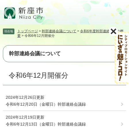
ペ
メ
ー
ニ
ジ
ュ
の
ー
先
を
トップページ
>
幹部連絡会議について
>
令和6年度幹部連絡会議の概
現在地
頭
飛
要
>
令和6年12月開催分
で
ば
す。
し
て
幹部連絡会議について
本
文
本
へ
令和6年12月開催分
文
2024年12月26日更新
令和6年12月20日（金曜日）幹部連絡会議録
2024年12月19日更新
令和6年12月13日（金曜日）幹部連絡会議録