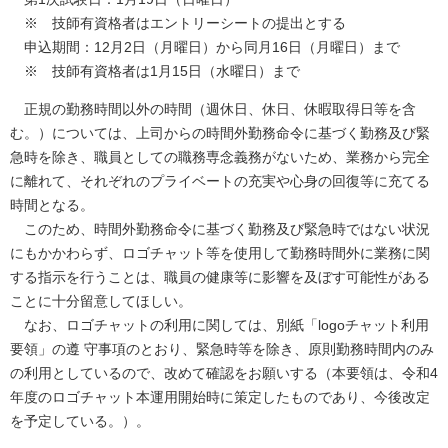
※ 技師有資格者はエントリーシートの提出とする
申込期間：12月2日（月曜日）から同月16日（月曜日）まで
※ 技師有資格者は1月15日（水曜日）まで
正規の勤務時間以外の時間（週休日、休日、休暇取得日等を含
む。）については、上司からの時間外勤務命令に基づく勤務及び緊
急時を除き、職員としての職務専念義務がないため、業務から完全
に離れて、それぞれのプライベートの充実や心身の回復等に充てる
時間となる。
このため、時間外勤務命令に基づく勤務及び緊急時ではない状況
にもかかわらず、ロゴチャット等を使用して勤務時間外に業務に関
する指示を行うことは、職員の健康等に影響を及ぼす可能性がある
ことに十分留意してほしい。
なお、ロゴチャットの利用に関しては、別紙「logoチャット利用
要領」の遵 守事項のとおり、緊急時等を除き、原則勤務時間内のみ
の利用としているので、改めて確認をお願いする（本要領は、令和4
年度のロゴチャット本運用開始時に策定したものであり、今後改定
を予定している。）。