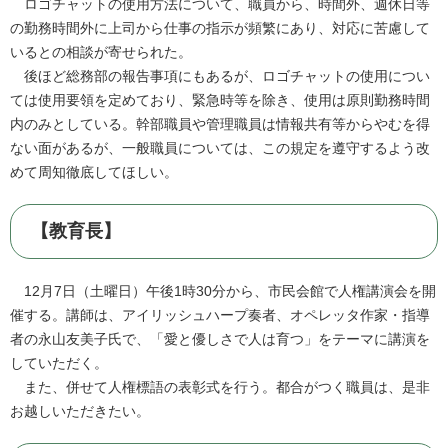
ロゴチャットの使用方法について、職員から、時間外、週休日等
の勤務時間外に上司から仕事の指示が頻繁にあり、対応に苦慮して
いるとの相談が寄せられた。
後ほど総務部の報告事項にもあるが、ロゴチャットの使用につい
ては使用要領を定めており、緊急時等を除き、使用は原則勤務時間
内のみとしている。幹部職員や管理職員は情報共有等からやむを得
ない面があるが、一般職員については、この規定を遵守するよう改
めて周知徹底してほしい。
【教育長】
12月7日（土曜日）午後1時30分から、市民会館で人権講演会を開
催する。講師は、アイリッシュハープ奏者、オペレッタ作家・指導
者の永山友美子氏で、「愛と優しさで人は育つ」をテーマに講演を
していただく。
また、併せて人権標語の表彰式を行う。都合がつく職員は、是非
お越しいただきたい。