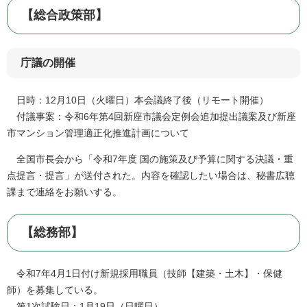
【総合政策部】
庁議の開催
日時：12月10日（火曜日）本会議終了後（リモート開催）
付議事案：令和6年第4回新座市議会定例会追加提出議案及び新座
市マンション管理適正化推進計画について
全国市長会から「令和7年度 国の施策及び予算に関する決議・重
点提言・提言」が送付された。内容を確認したい場合は、秘書広聴
課まで連絡をお願いする。
【総務部】
令和7年4月1日付け新規採用職員（技師【建築・土木】・保健
師）を募集している。
第1次試験日：1月19日（日曜日）