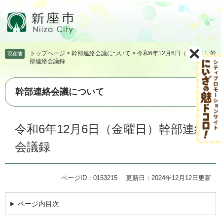
ペ
メ
ー
ニ
ジ
ュ
の
ー
先
を
トップページ
>
幹部連絡会議について
>
令和6年12月6日（金曜日）幹
現在地
頭
飛
部連絡会議録
で
ば
す。
し
て
幹部連絡会議について
本
文
本
へ
令和6年12月6日（金曜日）幹部連絡
文
会議録
ページID：0153215
更新日：2024年12月12日更新
ページ内目次