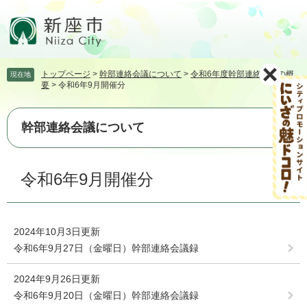
ペ
メ
ー
ニ
ジ
ュ
の
ー
先
を
トップページ
>
幹部連絡会議について
>
令和6年度幹部連絡会議の概
現在地
頭
飛
要
>
令和6年9月開催分
で
ば
す。
し
て
幹部連絡会議について
本
文
本
へ
令和6年9月開催分
文
2024年10月3日更新
令和6年9月27日（金曜日）幹部連絡会議録
2024年9月26日更新
令和6年9月20日（金曜日）幹部連絡会議録