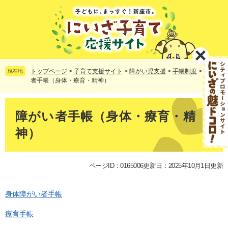
ペ
メ
ー
ニ
ジ
ュ
の
ー
先
を
頭
飛
で
ば
トップページ
>
子育て支援サイト
>
障がい児支援
>
手帳制度
>
障がい
現在地
す。
し
者手帳（身体・療育・精神）
て
本
本
文
文
障がい者手帳（身体・療育・精
へ
神）
ページID：0165006
更新日：2025年10月1日更新
身体障がい者手帳
療育手帳