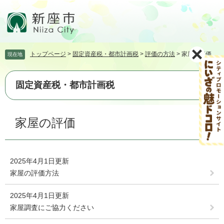
ペ
メ
ー
ニ
ジ
ュ
の
ー
先
を
トップページ
>
固定資産税・都市計画税
>
評価の方法
>
家屋の評価
現在地
頭
飛
で
ば
す。
し
固定資産税・都市計画税
て
本
文
本
家屋の評価
へ
文
2025年4月1日更新
家屋の評価方法
2025年4月1日更新
家屋調査にご協力ください