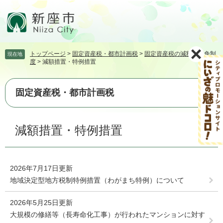
ペ
メ
ー
ニ
ジ
ュ
の
ー
先
を
トップページ
>
固定資産税・都市計画税
>
固定資産税の減額・減免制
現在地
頭
飛
度
>
減額措置・特例措置
で
ば
す。
し
て
固定資産税・都市計画税
本
文
本
へ
減額措置・特例措置
文
2026年7月17日更新
地域決定型地方税制特例措置（わがまち特例）について
2026年5月25日更新
大規模の修繕等（長寿命化工事）が行われたマンションに対す