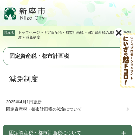
ペ
メ
ー
ニ
ジ
ュ
の
ー
先
を
トップページ
>
固定資産税・都市計画税
>
固定資産税の減額・減免制
現在地
頭
飛
度
>
減免制度
で
ば
す。
し
て
固定資産税・都市計画税
本
文
本
へ
減免制度
文
2025年4月1日更新
固定資産税・都市計画税の減免について
固定資産税・都市計画税について