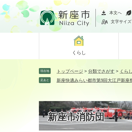
ペ
メ
ー
ニ
本文へ
ジ
ュ
文字サイズ
の
ー
先
を
頭
飛
で
ば
くらし
す。
し
て
本
トップページ
>
分類でさがす
>
くら
現在地
文
新座快適みらい都市第9回大江戸新座
足あと
へ
新座市消防団