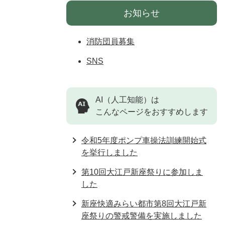
お知らせ
消防団員募集
SNS
AI（人工知能）は
こんなページをおすすめします
令和5年度ポンプ車操法訓練開始式
を挙行しました
第10回大江戸新座祭りに参加しま
した
新座快適みらい都市第8回大江戸新
座祭りの警戒警備を実施しました