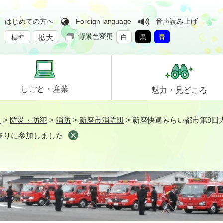
はじめての方へ
Foreign language
音声読み上げ
背景色変更
拡大
白
黒
青
標準
しごと・
産業
魅力・
見どころ
し
>
防災・防犯
>
消防
>
新座市消防団
>
新座快適みらい都市第9回
祭りに参加しました