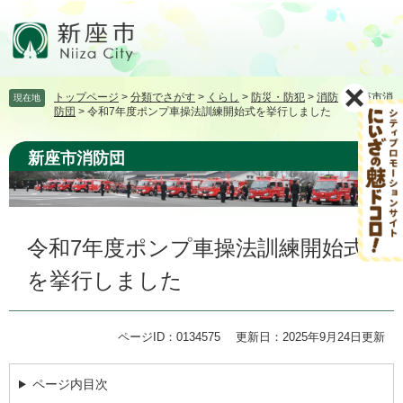
ペ
メ
ー
ニ
ジ
ュ
の
ー
先
を
トップページ
>
分類でさがす
>
くらし
>
防災・防犯
>
消防
>
新座市消
現在地
頭
飛
防団
>
令和7年度ポンプ車操法訓練開始式を挙行しました
で
ば
す。
し
新座市消防団
て
本
文
へ
本
令和7年度ポンプ車操法訓練開始式
文
を挙行しました
ページID：0134575
更新日：2025年9月24日更新
ページ内目次