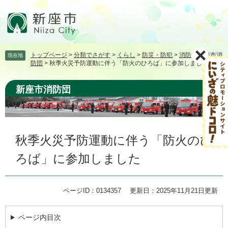
ペ
メ
ー
ニ
ジ
ュ
の
ー
先
を
トップページ
>
分類でさがす
>
くらし
>
防災・防犯
>
消防
>
新座市消
現在地
頭
飛
防団
>
秋季火災予防運動に伴う「防火のひろば」に参加しました
で
ば
す。
し
新座市消防団
て
本
文
へ
本
秋季火災予防運動に伴う「防火のひ
文
ろば」に参加しました
ページID：0134357
更新日：2025年11月21日更新
ページ内目次