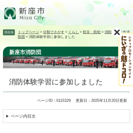
ペ
メ
ー
ニ
ジ
ュ
の
ー
先
を
トップページ
>
分類でさがす
>
くらし
>
防災・防犯
>
消防
>
新座市消
現在地
頭
飛
防団
>
消防体験学習に参加しました
で
ば
す。
し
新座市消防団
て
本
文
へ
本
消防体験学習に参加しました
文
ページID：0115329
更新日：2025年11月20日更新
ページ内目次