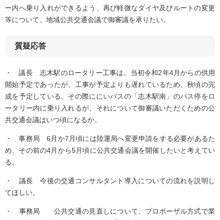
ー内へ乗り入れができるよう、再び軽微なダイヤ及びルートの変更
等について、地域公共交通会議で御審議を承りたい。
質疑応答
・ 議長 志木駅のロータリー工事は、当初令和2年4月からの供用
開始予定であったが、工事が予定よりも遅れているため、秋頃の完
成を予定している。その際ににいバスの「志木駅南」のバス停をロ
ータリー内に乗り入れるが、それについて御審議いただくための公
共交通会議はいつ頃になるか。
・ 事務局 6月か7月頃には陸運局へ変更申請をする必要があるた
め、その前の4月から5月頃に公共交通会議を開催したいと考えてい
る。
・ 議長 今後の交通コンサルタント導入についての流れを説明し
てほしい。
・ 事務局 公共交通の見直しについて、プロポーザル方式で業