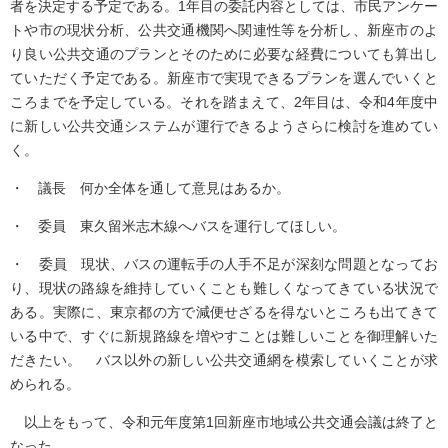
者を決定する予定である。1年目の委託内容としては、市民アンケー
トや市の現状分析、公共交通機関へ関連性等を分析し、新座市のよ
り良い公共交通のプランとそのために必要な経費についても算出し
ていただく予定である。新座市で実現できるプランを選んでいくと
ころまでを予定している。それを踏まえて、2年目は、令和4年度中
に新しい公共交通システムが運行できるようさらに検討を進めてい
く。
・ 議長 何か全体を通して意見はあるか。
・ 委員 東久留米志木線へバスを運行してほしい。
・ 委員 現状、バスの運転手の人手不足が深刻な問題となってお
り、現状の路線を維持していくことも難しくなってきている状況で
ある。実際に、東京都の方で減便せざるを得ないところも出てきて
いる中で、すぐに新規路線を増やすことは難しいことを御理解いた
だきたい。 バス以外の新しい公共交通網を模索していくことが求
められる。
以上をもって、令和元年度第1回新座市地域公共交通会議は終了と
なった。