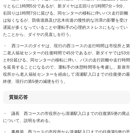
りともに1時間5分であるが、新ダイヤは左回りが1時間7分～9分、
右回りは1時間7分に延びる。同センターの移転に伴いバス走行距離
は短くなるが、防衛道路及び志木街道の慢性的な渋滞の影響を受け
遅延が多くなっていることや運転手の心理的ストレスにもなってい
たことから、ダイヤの見直しを行う。
・ 西コースのダイヤは、現行の西コースの走行時間は市役所と第
二老人福祉センターの往復時間で45分であるが、新ダイヤでは53分
と8分延びる。同センターの移転に伴い、バスの走行距離や走行時間
を延長することになるので、運転手の休憩時間等を考慮し、新座市
役所から老人福祉センターを経由して清瀬駅入口までの往復便の最
終便、現行の第5便の減便を行う。
質疑応答
・ 議長 西コースの市役所から清瀬駅入口までの往復第5便の廃止
について、説明を求める。
・ 事務局 西コースの市役所から清瀬駅入口までの往復第5便の平