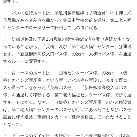
設する。
・ バスの通行ルートは、県道川越新座線（防衛道路）の手押し式
信号機がある交差点を曲がって第四中学校の前を通り、第二老人福
祉センターのロータリーで転回して元の道に戻る。
・ 防衛道路及び国道254号線の慢性的な渋滞を受け遅延が多くな
っていることから、「英橋」及び「第二老人福祉センター」は通過
せず、「新座柳瀬高校入口バス停」の次は「大和田バス停」を通過
するルートに変更する。
・ 西コースのルートは、「団地センターバス停」の次は「（仮
称）カインズ新座店」という新しいバス停を新設し、今まで西コー
スが通っていなかった「英橋バス停」、「新座柳瀬高校入口バス
停」を通過して移転する「第二老人福祉センターバス停」で折り返
すルートにする。なお、「（仮称）カインズ新座店」のバス停設置
は、第二老人福祉センターのバス停が付近にあったこと及びバス停
設置に伴う道路工事費用をカインズ様が御負担していただけること
となった。
・ 北コースのダイヤは、現行の北コースの走行時間は左回り右回