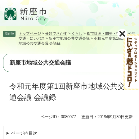
ペ
メ
ー
ニ
ジ
ュ
の
ー
先
を
トップページ
>
分類でさがす
>
くらし
>
都市計画・開発・交通
>
公共
現在地
頭
飛
交通・にいバス
>
新座市地域公共交通会議
>
令和元年度第1回新座市
で
ば
地域公共交通会議 会議録
す。
し
て
本
新座市地域公共交通会議
文
へ
本
令和元年度第1回新座市地域公共交
文
通会議 会議録
ページID：0080977
更新日：2019年9月30日更新
ページ内目次