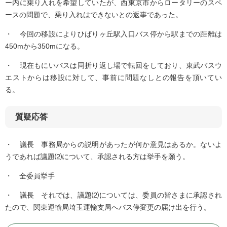
ー内に乗り入れを希望していたが、西東京市からロータリーのスペ
ースの問題で、乗り入れはできないとの返事であった。
・ 今回の移設によりひばりヶ丘駅入口バス停から駅までの距離は
450mから350mになる。
・ 現在もにいバスは同折り返し場で転回をしており、東武バスウ
エストからは移設に対して、事前に問題なしとの報告を頂いてい
る。
質疑応答
・ 議長 事務局からの説明があったが何か意見はあるか。ないよ
うであれば議題⑵について、承認される方は挙手を願う。
・ 全委員挙手
・ 議長 それでは、議題⑵については、委員の皆さまに承認され
たので、関東運輸局埼玉運輸支局へバス停変更の届け出を行う。