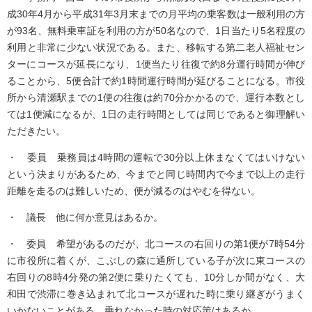
成30年4月から平成31年3月末までの月平均の乗客数は一般利用の方
が93名、無料乗車証を利用の方が50名なので、1日当たり5名程度の
利用と非常に少ない状況である。また、移転する第二老人福祉セン
ターにコースが延長になり、1便当たり往復で約8分運行時間が伸び
ることから、5便合計で約1時間運行時間が延びることになる。市役
所から清瀬駅までの1便の往復は約70分かかるので、運行本数とし
ては1便減になるが、1日の走行時間としては同じであると御理解い
ただきたい。
・ 委員 乗務員は4時間の運転で30分以上休まなくてはいけない
という決まりがあるため、今までと同じ時間内で今まで以上の走行
距離を走るのは難しいため、便が減るのはやむを得ない。
・ 議長 他に何か意見はあるか。
・ 委員 希望があるのだが、北コースの右回りの第1便が7時54分
に市役所に着くが、こぶしの森に通所している子が次に東コースの
右回りの8時4分発の第2便に乗りたくても、10分しか間がなく、大
和田で渋滞に巻き込まれて北コースが遅れた時に乗り継ぎがうまく
いかないことがある。乗れなかった時の対応策はあるか。