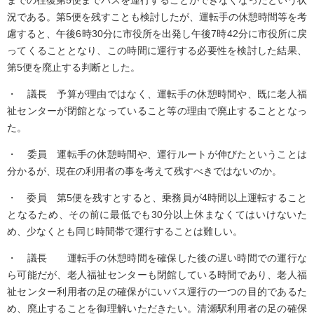
までの往復第5便までバスを運行することができなくなったという状
況である。第5便を残すことも検討したが、運転手の休憩時間等を考
慮すると、午後6時30分に市役所を出発し午後7時42分に市役所に戻
ってくることとなり、この時間に運行する必要性を検討した結果、
第5便を廃止する判断とした。
・ 議長 予算が理由ではなく、運転手の休憩時間や、既に老人福
祉センターが閉館となっていること等の理由で廃止することとなっ
た。
・ 委員 運転手の休憩時間や、運行ルートが伸びたということは
分かるが、現在の利用者の事を考えて残すべきではないのか。
・ 委員 第5便を残すとすると、乗務員が4時間以上運転すること
となるため、その前に最低でも30分以上休まなくてはいけないた
め、少なくとも同じ時間帯で運行することは難しい。
・ 議長 運転手の休憩時間を確保した後の遅い時間での運行な
ら可能だが、老人福祉センターも閉館している時間であり、老人福
祉センター利用者の足の確保がにいバス運行の一つの目的であるた
め、廃止することを御理解いただきたい。清瀬駅利用者の足の確保