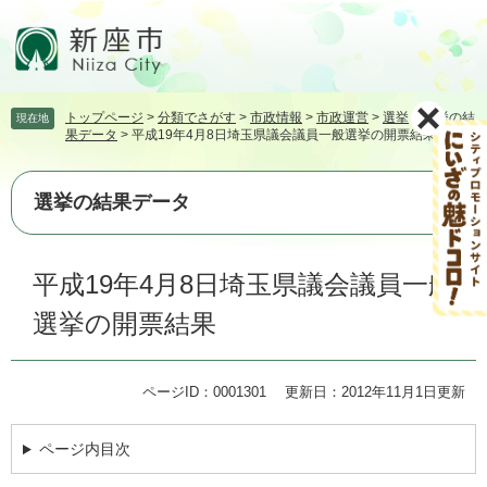
ペ
メ
ー
ニ
ジ
ュ
の
ー
先
を
トップページ
>
分類でさがす
>
市政情報
>
市政運営
>
選挙
>
選挙の結
現在地
頭
飛
果データ
>
平成19年4月8日埼玉県議会議員一般選挙の開票結果
で
ば
す。
し
て
選挙の結果データ
本
文
本
へ
平成19年4月8日埼玉県議会議員一般
文
選挙の開票結果
ページID：0001301
更新日：2012年11月1日更新
ページ内目次