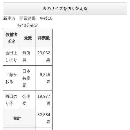
表のサイズを切り替える
新座市 開票結果 午後10
時40分確定
候補者
党派
得票数
氏名
吉田よ
無所
23,062
しのり
属
票
日本
工藤か
9,845
共産
おる
票
党
西田の
公明
19,977
り子
党
票
52,884
合計
票