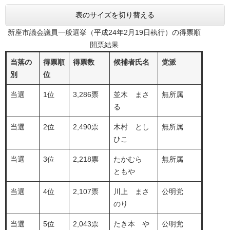
表のサイズを切り替える
新座市議会議員一般選挙（平成24年2月19日執行）の得票順
開票結果
当落の
得票順
得票数
候補者氏名
党派
別
位
当選
1位
3,286票
並木 まさ
無所属
る
当選
2位
2,490票
木村 とし
無所属
ひこ
当選
3位
2,218票
たかむら
無所属
ともや
当選
4位
2,107票
川上 まさ
公明党
のり
当選
5位
2,043票
たき本 や
公明党