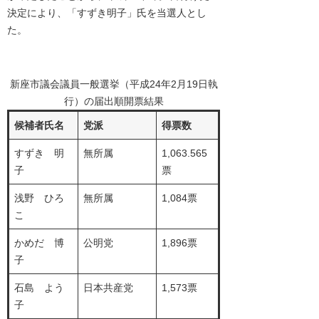
決定により、「すずき明子」氏を当選人とし
た。
新座市議会議員一般選挙（平成24年2月19日執
行）の届出順開票結果
候補者氏名
党派
得票数
すずき 明
無所属
1,063.565
子
票
浅野 ひろ
無所属
1,084票
こ
かめだ 博
公明党
1,896票
子
石島 よう
日本共産党
1,573票
子