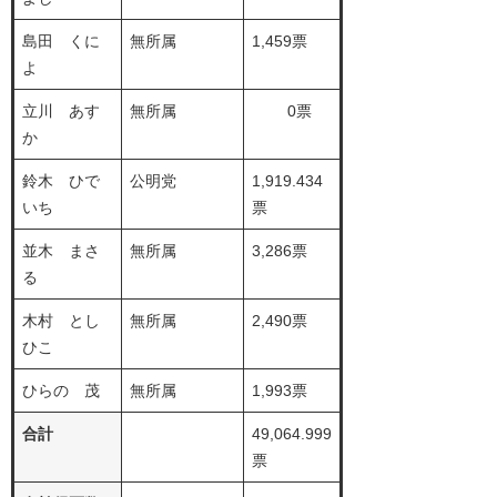
島田 くに
無所属
1,459票
よ
立川 あす
無所属
0票
か
鈴木 ひで
公明党
1,919.434
いち
票
並木 まさ
無所属
3,286票
る
木村 とし
無所属
2,490票
ひこ
ひらの 茂
無所属
1,993票
合計
49,064.999
票