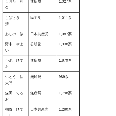
しおた 和
無所属
1,327票
久
しばさき
民主党
1,011票
清
あしの 修
日本共産党
1,087票
野中 やよ
公明党
1,938票
い
小池 ひで
無所属
1,879票
お
いとう 信
無所属
989票
太郎
森田 てる
無所属
1,798票
お
朝賀 ひで
日本共産党
1,280票
よし