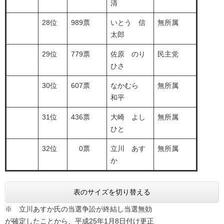
清
28位
989票
いとう 信
無所属
太郎
29位
779票
佐原 のり
民主党
ひさ
30位
607票
なかむら
無所属
和平
31位
436票
大崎 よし
無所属
ひと
32位
0票
立川 あす
無所属
か
表のサイズを切り替える
※ 立川あすか氏の当選争訟が終結し当選無効
が確定したことから、平成25年1月8日付け更正