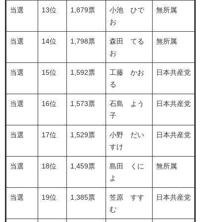
当選
13位
1,879票
小池 ひで
無所属
お
当選
14位
1,798票
森田 てる
無所属
お
当選
15位
1,592票
工藤 かお
日本共産党
る
当選
16位
1,573票
石島 よう
日本共産党
子
当選
17位
1,529票
小野 だい
日本共産党
すけ
当選
18位
1,459票
島田 くに
無所属
よ
当選
19位
1,385票
笠原 すす
日本共産党
む