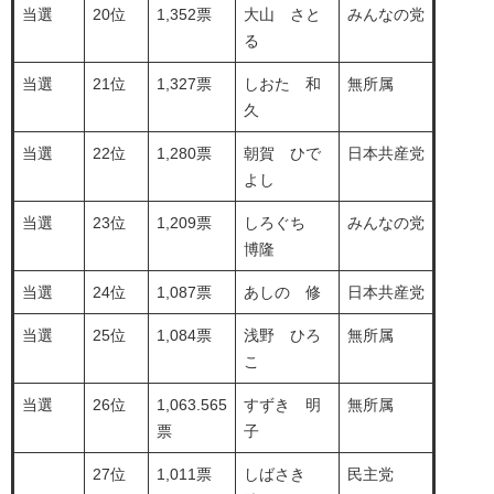
当選
20位
1,352票
大山 さと
みんなの党
る
当選
21位
1,327票
しおた 和
無所属
久
当選
22位
1,280票
朝賀 ひで
日本共産党
よし
当選
23位
1,209票
しろぐち
みんなの党
博隆
当選
24位
1,087票
あしの 修
日本共産党
当選
25位
1,084票
浅野 ひろ
無所属
こ
当選
26位
1,063.565
すずき 明
無所属
票
子
27位
1,011票
しばさき
民主党