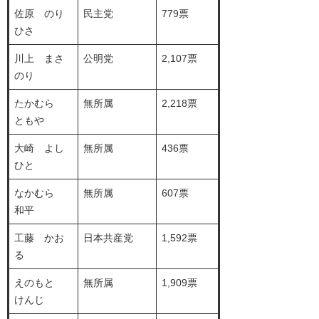
佐原 のり
民主党
779票
ひさ
川上 まさ
公明党
2,107票
のり
たかむら
無所属
2,218票
ともや
大崎 よし
無所属
436票
ひと
なかむら
無所属
607票
和平
工藤 かお
日本共産党
1,592票
る
えのもと
無所属
1,909票
けんじ