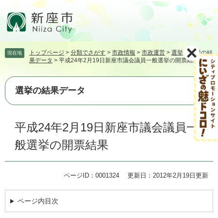
ペ
メ
ー
ニ
ジ
ュ
の
ー
先
を
トップページ
>
分類でさがす
>
市政情報
>
市政運営
>
選挙
>
選挙の結
現在地
頭
飛
果データ
>
平成24年2月19日新座市議会議員一般選挙の開票結果
で
ば
す。
し
て
選挙の結果データ
本
文
本
へ
平成24年2月19日新座市議会議員一
文
般選挙の開票結果
ページID：0001324
更新日：2012年2月19日更新
ページ内目次