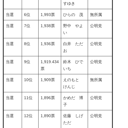
すゆき
当選
6位
1,993票
ひらの 茂
無所属
当選
7位
1,938票
野中 やよ
公明党
い
当選
8位
1,936票
白井 ただ
公明党
お
当選
9位
1,919.434
鈴木 ひで
公明党
票
いち
当選
10位
1,909票
えのもと
無所属
けんじ
当選
11位
1,896票
かめだ 博
公明党
子
当選
12位
1,890票
佐藤 しげ
公明党
ただ