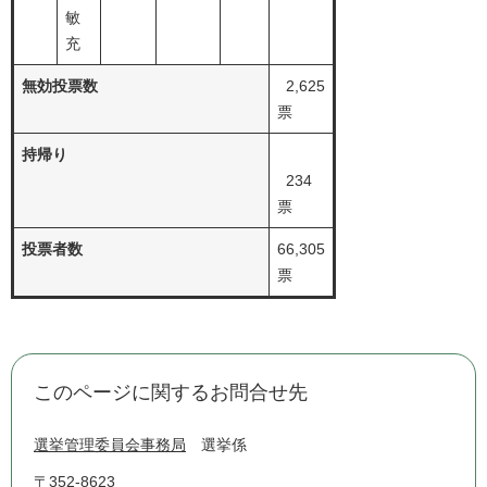
敏
充
無効投票数
2,625
票
持帰り
234
票
投票者数
66,305
票
このページに関するお問合せ先
選挙管理委員会事務局
選挙係
〒352-8623