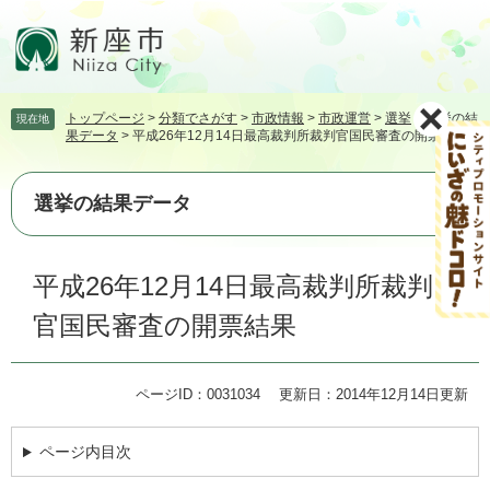
ペ
メ
ー
ニ
ジ
ュ
の
ー
先
を
トップページ
>
分類でさがす
>
市政情報
>
市政運営
>
選挙
>
選挙の結
現在地
頭
飛
果データ
>
平成26年12月14日最高裁判所裁判官国民審査の開票結果
で
ば
す。
し
て
選挙の結果データ
本
文
本
へ
平成26年12月14日最高裁判所裁判
文
官国民審査の開票結果
ページID：0031034
更新日：2014年12月14日更新
ページ内目次