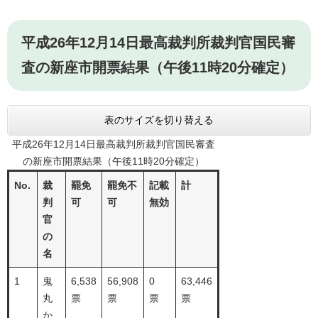
平成26年12月14日最高裁判所裁判官国民審
査の新座市開票結果（午後11時20分確定）
表のサイズを切り替える
平成26年12月14日最高裁判所裁判官国民審査
の新座市開票結果（午後11時20分確定）
No.
裁
罷免
罷免不
記載
計
判
可
可
無効
官
の
名
1
鬼
6,538
56,908
0
63,446
丸
票
票
票
票
か