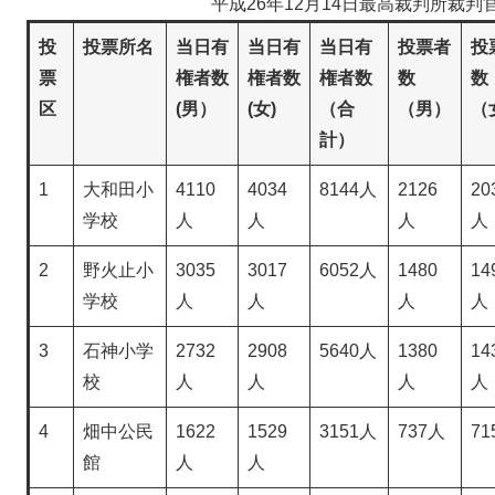
平成26年12月14日最高裁判所裁
投
投票所名
当日有
当日有
当日有
投票者
投
票
権者数
権者数
権者数
数
数
区
(男）
(女)
（合
（男）
（
計）
1
大和田小
4110
4034
8144人
2126
20
学校
人
人
人
人
2
野火止小
3035
3017
6052人
1480
14
学校
人
人
人
人
3
石神小学
2732
2908
5640人
1380
14
校
人
人
人
人
4
畑中公民
1622
1529
3151人
737人
71
館
人
人