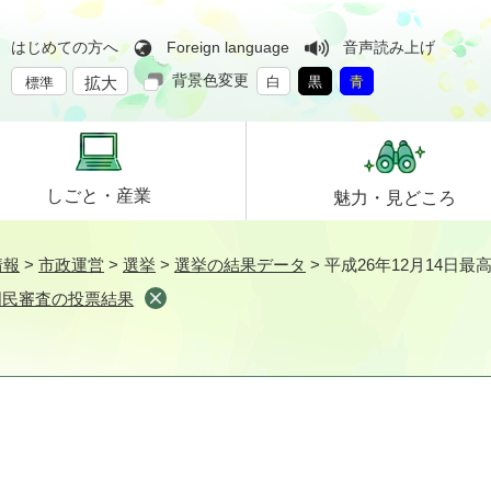
はじめての方へ
Foreign language
音声読み上げ
背景色変更
拡大
白
黒
青
標準
しごと・
産業
魅力・
見どころ
情報
>
市政運営
>
選挙
>
選挙の結果データ
>
平成26年12月14日
官国民審査の投票結果