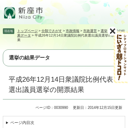
ペ
メ
ー
ニ
ジ
ュ
の
ー
先
を
トップページ
>
分類でさがす
>
市政情報
>
市政運営
>
選挙
>
選挙の結
現在地
頭
飛
果データ
>
平成26年12月14日衆議院比例代表選出議員選挙の開票結
で
ば
果
す。
し
て
本
選挙の結果データ
文
へ
本
平成26年12月14日衆議院比例代表
文
選出議員選挙の開票結果
ページID：0030990
更新日：2014年12月15日更新
ページ内目次