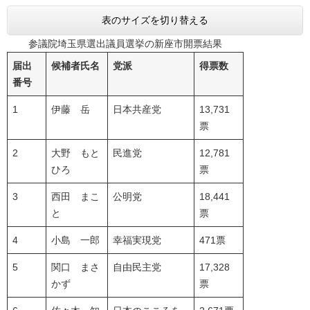
表のサイズを切り替える
参議院埼玉県選出議員選挙の新座市開票結果
届出
候補者氏名
党派
得票数
番号
1
伊藤 岳
日本共産党
13,731
票
2
大野 もと
民進党
12,781
ひろ
票
3
西田 まこ
公明党
18,441
と
票
4
小島 一郎
幸福実現党
471票
5
関口 まさ
自由民主党
17,328
かず
票