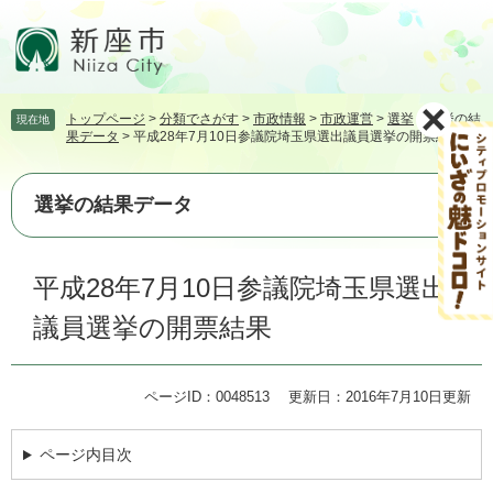
ペ
メ
ー
ニ
ジ
ュ
の
ー
先
を
トップページ
>
分類でさがす
>
市政情報
>
市政運営
>
選挙
>
選挙の結
現在地
頭
飛
果データ
>
平成28年7月10日参議院埼玉県選出議員選挙の開票結果
で
ば
す。
し
て
選挙の結果データ
本
文
本
へ
平成28年7月10日参議院埼玉県選出
文
議員選挙の開票結果
ページID：0048513
更新日：2016年7月10日更新
ページ内目次