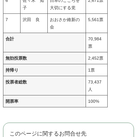
6
佐々木 知
日本のこころを
2,671票
子
大切にする党
7
沢田 良
おおさか維新の
5,561票
会
合計
70,984
票
無効投票数
2,452票
持帰り
1票
投票者総数
73,437
人
開票率
100%
このページに関するお問合せ先