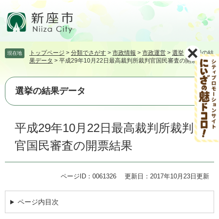
ペ
メ
ー
ニ
ジ
ュ
の
ー
先
を
トップページ
>
分類でさがす
>
市政情報
>
市政運営
>
選挙
>
選挙の結
現在地
頭
飛
果データ
>
平成29年10月22日最高裁判所裁判官国民審査の開票結果
で
ば
す。
し
て
選挙の結果データ
本
文
本
へ
平成29年10月22日最高裁判所裁判
文
官国民審査の開票結果
ページID：0061326
更新日：2017年10月23日更新
ページ内目次