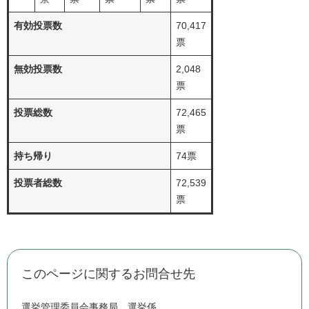
有効投票数
70,417
票
無効投票数
2,048
票
投票総数
72,465
票
持ち帰り
74票
投票者総数
72,539
票
このページに関するお問合せ先
選挙管理委員会事務局
選挙係