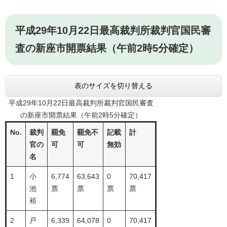
平成29年10月22日最高裁判所裁判官国民審
査の新座市開票結果（午前2時5分確定）
表のサイズを切り替える
平成29年10月22日最高裁判所裁判官国民審査
の新座市開票結果（午前2時5分確定）
No.
裁判
罷免
罷免不
記載
計
官の
可
可
無効
名
1
小
6,774
63,643
0
70,417
池
票
票
票
票
裕
2
戸
6,339
64,078
0
70,417