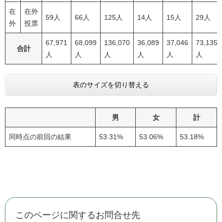
在
在外
59人
66人
125人
14人
15人
29人
外
投票
67,971
68,099
136,070
36,089
37,046
73,135
合計
人
人
人
人
人
人
表のサイズを切り替える
男
女
計
同時点の前回の結果
53.31%
53.06%
53.18%
このページに関するお問合せ先