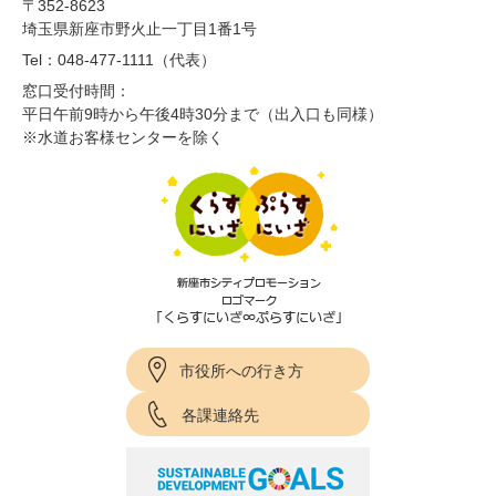
〒352-8623
埼玉県新座市野火止一丁目1番1号
Tel：048-477-1111（代表）
窓口受付時間：
平日午前9時から午後4時30分まで（出入口も同様）
※水道お客様センターを除く
市役所への行き方
各課連絡先