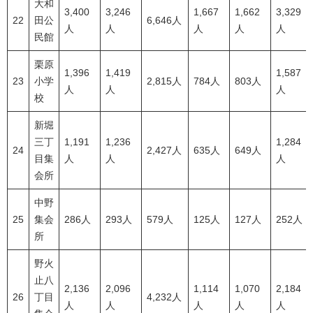
大和
3,400
3,246
1,667
1,662
3,329
22
田公
6,646人
人
人
人
人
人
民館
栗原
1,396
1,419
1,587
23
小学
2,815人
784人
803人
人
人
人
校
新堀
三丁
1,191
1,236
1,284
24
2,427人
635人
649人
目集
人
人
人
会所
中野
25
集会
286人
293人
579人
125人
127人
252人
所
野火
止八
2,136
2,096
1,114
1,070
2,184
26
丁目
4,232人
人
人
人
人
人