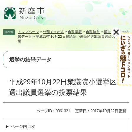
ペ
メ
ー
ニ
ジ
ュ
の
ー
先
を
トップページ
>
分類でさがす
>
市政情報
>
市政運営
>
選挙
>
選挙の結
現在地
頭
飛
果データ
>
平成29年10月22日衆議院小選挙区選出議員選挙の投票結
で
ば
果
す。
し
て
本
選挙の結果データ
文
へ
本
平成29年10月22日衆議院小選挙区
文
選出議員選挙の投票結果
ページID：0061321
更新日：2017年10月22日更新
ページ内目次