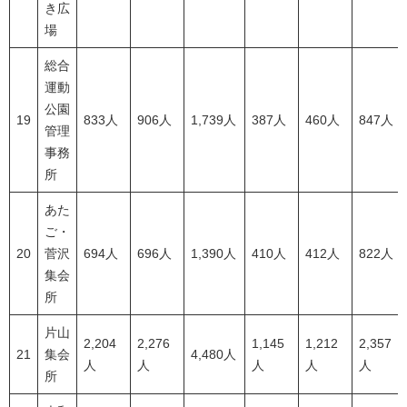
き広
場
総合
運動
公園
19
833人
906人
1,739人
387人
460人
847人
管理
事務
所
あた
ご・
20
菅沢
694人
696人
1,390人
410人
412人
822人
集会
所
片山
2,204
2,276
1,145
1,212
2,357
21
集会
4,480人
人
人
人
人
人
所