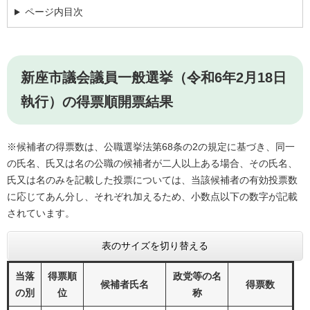
ページ内目次
新座市議会議員一般選挙（令和6年2月18日
執行）の得票順開票結果
※候補者の得票数は、公職選挙法第68条の2の規定に基づき、同一
の氏名、氏又は名の公職の候補者が二人以上ある場合、その氏名、
氏又は名のみを記載した投票については、当該候補者の有効投票数
に応じてあん分し、それぞれ加えるため、小数点以下の数字が記載
されています。
表のサイズを切り替える
当落
得票順
政党等の名
候補者氏名
得票数
の別
位
称