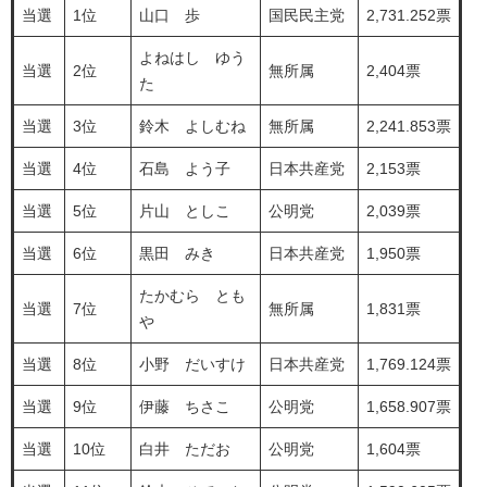
当選
1位
山口 歩
国民民主党
2,731.252票
よねはし ゆう
当選
2位
無所属
2,404票
た
当選
3位
鈴木 よしむね
無所属
2,241.853票
当選
4位
石島 よう子
日本共産党
2,153票
当選
5位
片山 としこ
公明党
2,039票
当選
6位
黒田 みき
日本共産党
1,950票
たかむら とも
当選
7位
無所属
1,831票
や
当選
8位
小野 だいすけ
日本共産党
1,769.124票
当選
9位
伊藤 ちさこ
公明党
1,658.907票
当選
10位
白井 ただお
公明党
1,604票