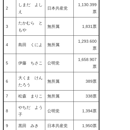
しまだ よし
1,130.399
2
日本共産党
え
票
たかむら と
3
無所属
1,831票
もや
1,293.600
4
島田 くによ
無所属
票
1,658.907
5
伊藤 ちさこ
公明党
票
大くま けん
6
無所属
389票
たろう
7
松森 まりこ
無所属
338票
やちだ よう
8
公明党
1,394票
子
9
黒田 みき
日本共産党
1,950票