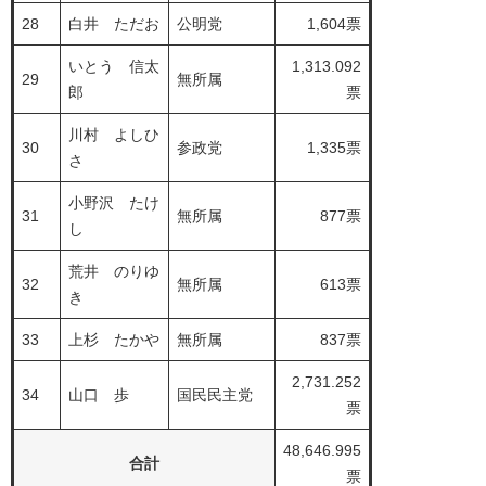
28
白井 ただお
公明党
1,604票
いとう 信太
1,313.092
29
無所属
郎
票
川村 よしひ
30
参政党
1,335票
さ
小野沢 たけ
31
無所属
877票
し
荒井 のりゆ
32
無所属
613票
き
33
上杉 たかや
無所属
837票
2,731.252
34
山口 歩
国民民主党
票
48,646.995
合計
票