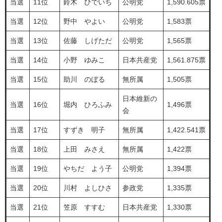
当選
11位
鈴木 ひでいち
公明党
1,590.605票
当選
12位
野中 やよい
公明党
1,583票
当選
13位
佐藤 しげただ
公明党
1,565票
当選
14位
小野 ゆみこ
日本共産党
1,561.875票
当選
15位
助川 のぼる
無所属
1,505票
日本維新の
当選
16位
堀内 ひろふみ
1,496票
会
当選
17位
すずき 明子
無所属
1,422.541票
当選
18位
上田 みさえ
無所属
1,422票
当選
19位
やちだ よう子
公明党
1,394票
当選
20位
川村 よしひさ
参政党
1,335票
当選
21位
笠原 すすむ
日本共産党
1,330票