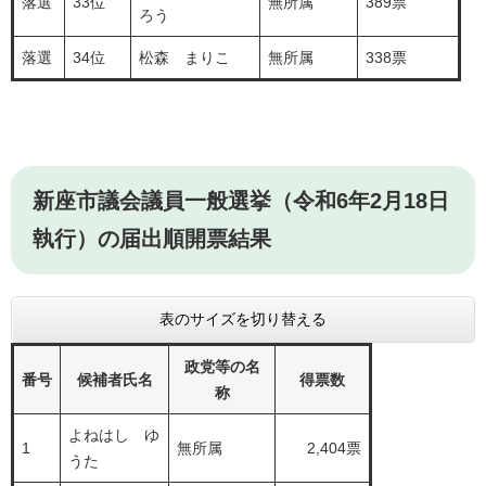
落選
33位
無所属
389票
ろう
落選
34位
松森 まりこ
無所属
338票
新座市議会議員一般選挙（令和6年2月18日
執行）の届出順開票結果
表のサイズを切り替える
政党等の名
番号
候補者氏名
得票数
称
よねはし ゆ
1
無所属
2,404票
うた