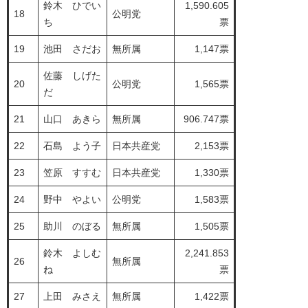
鈴木 ひでい
1,590.605
18
公明党
ち
票
19
池田 さだお
無所属
1,147票
佐藤 しげた
20
公明党
1,565票
だ
21
山口 あきら
無所属
906.747票
22
石島 よう子
日本共産党
2,153票
23
笠原 すすむ
日本共産党
1,330票
24
野中 やよい
公明党
1,583票
25
助川 のぼる
無所属
1,505票
鈴木 よしむ
2,241.853
26
無所属
ね
票
27
上田 みさえ
無所属
1,422票