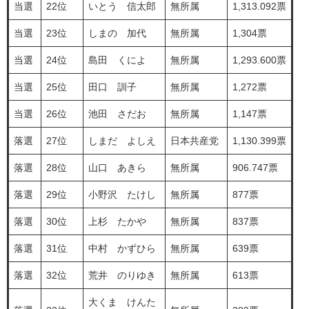
当選
22位
いとう 信太郎
無所属
1,313.092票
当選
23位
しまの 加代
無所属
1,304票
当選
24位
島田 くによ
無所属
1,293.600票
当選
25位
田口 訓子
無所属
1,272票
当選
26位
池田 さだお
無所属
1,147票
落選
27位
しまだ よしえ
日本共産党
1,130.399票
落選
28位
山口 あきら
無所属
906.747票
落選
29位
小野沢 たけし
無所属
877票
落選
30位
上杉 たかや
無所属
837票
落選
31位
中村 かずひら
無所属
639票
落選
32位
荒井 のりゆき
無所属
613票
大くま けんた