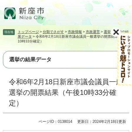
ペ
メ
ー
ニ
ジ
ュ
の
ー
先
を
トップページ
>
分類でさがす
>
市政情報
>
市政運営
>
選挙
>
選挙の結
現在地
頭
飛
果データ
>
令和6年2月18日新座市議会議員一般選挙の開票結果（午後
で
ば
10時33分確定）
す。
し
て
本
選挙の結果データ
文
へ
本
令和6年2月18日新座市議会議員一般
文
選挙の開票結果（午後10時33分確
定）
ページID：0138014
更新日：2024年2月18日更新