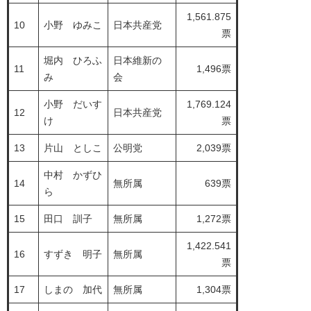
1,561.875
10
小野 ゆみこ
日本共産党
票
堀内 ひろふ
日本維新の
11
1,496票
み
会
小野 だいす
1,769.124
12
日本共産党
け
票
13
片山 としこ
公明党
2,039票
中村 かずひ
14
無所属
639票
ら
15
田口 訓子
無所属
1,272票
1,422.541
16
すずき 明子
無所属
票
17
しまの 加代
無所属
1,304票