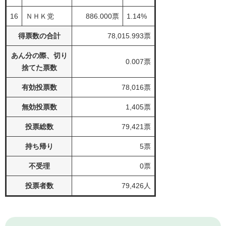
16
ＮＨＫ党
886.000票
1.14%
得票数の合計
78,015.993票
あん分の際、切り
0.007票
捨てた票数
有効投票数
78,016票
無効投票数
1,405票
投票総数
79,421票
持ち帰り
5票
不受理
0票
投票者数
79,426人