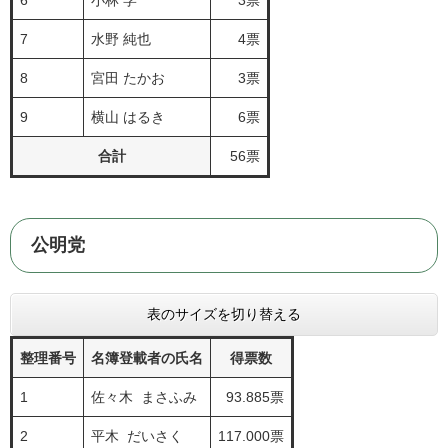
6
小林 学
3票
7
水野 純也
4票
8
宮田 たかお
3票
9
横山 はるき
6票
合計
56票
公明党
表のサイズを切り替える
整理番号
名簿登載者の氏名
得票数
1
佐々木 まさふみ
93.885票
2
平木 だいさく
117.000票