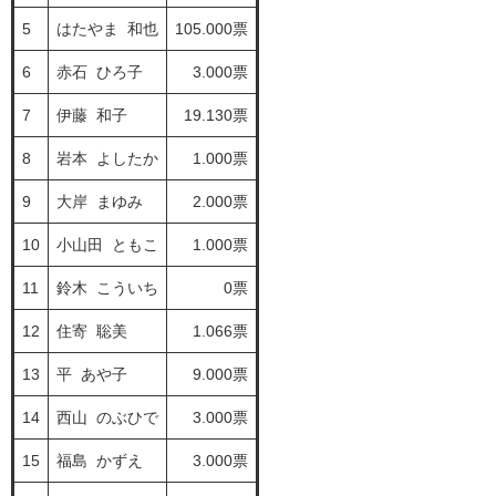
5
はたやま 和也
105.000票
6
赤石 ひろ子
3.000票
7
伊藤 和子
19.130票
8
岩本 よしたか
1.000票
9
大岸 まゆみ
2.000票
10
小山田 ともこ
1.000票
11
鈴木 こういち
0票
12
住寄 聡美
1.066票
13
平 あや子
9.000票
14
西山 のぶひで
3.000票
15
福島 かずえ
3.000票