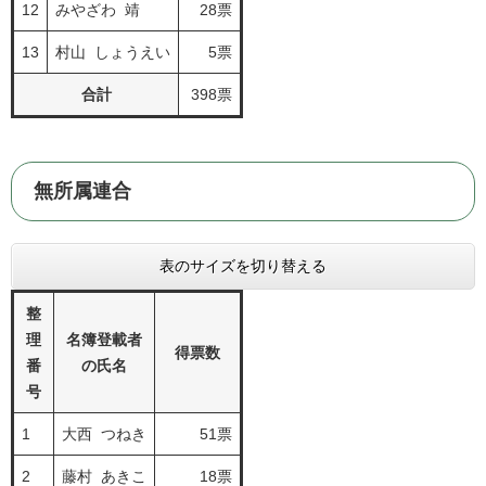
12
みやざわ 靖
28票
13
村山 しょうえい
5票
合計
398票
無所属連合
表のサイズを切り替える
整
理
名簿登載者
得票数
番
の氏名
号
1
大西 つねき
51票
2
藤村 あきこ
18票