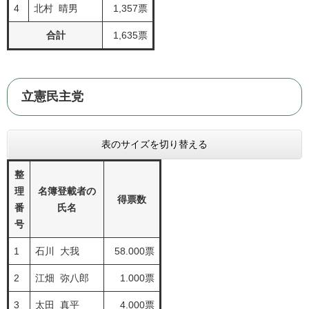
4
北村 晴男
1,357票
合計
1,635票
立憲民主党
表のサイズを切り替える
整
理
名簿登載者の
得票数
番
氏名
号
1
石川 大我
58.000票
2
江畑 弥八郎
1.000票
3
太田 真平
4.000票