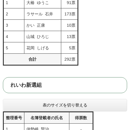
1
大椿 ゆうこ
91票
2
ラサール 石井
173票
3
かい 正康
10票
4
山城 ひろじ
13票
5
花岡 しげる
5票
合計
292票
れいわ新選組
表のサイズを切り替える
整理番号
名簿登載者の氏名
得票数
1
伊勢崎 賢治
-