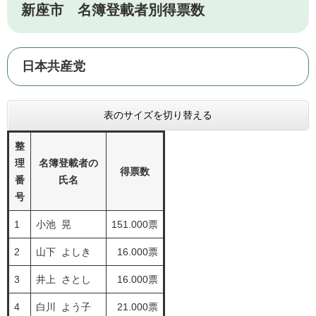
新座市 名簿登載者別得票数
日本共産党
表のサイズを切り替える
整
理
名簿登載者の
得票数
番
氏名
号
1
小池 晃
151.000票
2
山下 よしき
16.000票
3
井上 さとし
16.000票
4
白川 よう子
21.000票