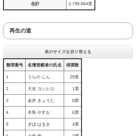
合計
2,798.664票
再生の道
表のサイズを切り替える
整理番号
名簿登載者の氏名
得票数
1
うらの じん
29票
2
大谷 ヨシヒロ
1票
3
金井 きょうた
0票
4
木島 やすお
6票
5
ぎぼ はるき
4票