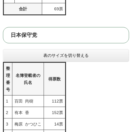
合計
69票
日本保守党
表のサイズを切り替える
整
理
名簿登載者の
得票数
番
氏名
号
1
百田 尚樹
112票
2
有本 香
152票
3
梅原 かつひこ
14票