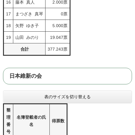
16
藤本 真人
2.000票
17
まつざき 真琴
0票
18
矢野 ゆき子
5.000票
19
山田 みのり
19.047票
合計
377.243票
日本維新の会
表のサイズを切り替える
整
理
名簿登載者の氏
得票数
番
名
号