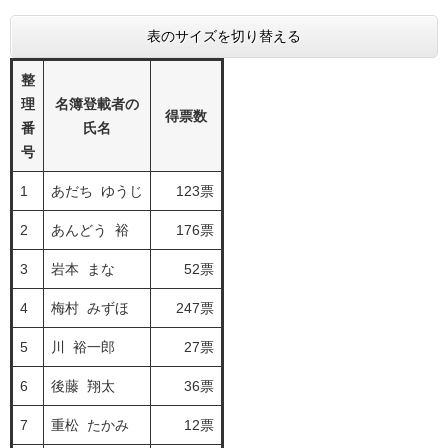
表のサイズを切り替える
整
理
名簿登載者の
得票数
番
氏名
号
1
あだち ゆうじ
123票
2
あんどう 裕
176票
3
岩本 まな
52票
4
梅村 みずほ
247票
5
川 裕一郎
27票
6
後藤 翔太
36票
7
重松 たかみ
12票