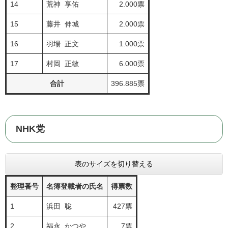
14
荒神 享佑
2.000票
15
藤井 伸城
2.000票
16
羽場 正文
1.000票
17
村岡 正敏
6.000票
合計
396.885票
NHK党
表のサイズを切り替える
整理番号
名簿登載者の氏名
得票数
1
浜田 聡
427票
2
福永 かつや
7票