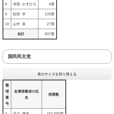
8
寺西 かずひろ
4票
9
松田 学
133票
10
山中 泉
27票
合計
837票
国民民主党
表のサイズを切り替える
整
理
名簿登載者の氏
得票数
番
名
号
1
足立 康史
152.000票