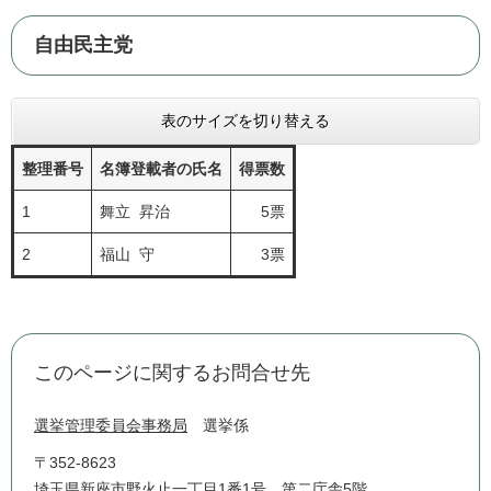
自由民主党
表のサイズを切り替える
整理番号
名簿登載者の氏名
得票数
1
舞立 昇治
5票
2
福山 守
3票
このページに関するお問合せ先
選挙管理委員会事務局
選挙係
〒352-8623
埼玉県新座市野火止一丁目1番1号 第二庁舎5階