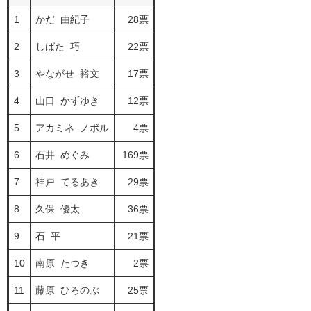
1
かだ 由紀子
28票
2
しばた 巧
22票
3
やながせ 裕文
17票
4
山口 かずゆき
12票
5
アカミネ ノボル
4票
6
石井 めぐみ
169票
7
神戸 てるあき
29票
8
久保 優太
36票
9
石 平
21票
10
南原 たつき
2票
11
藤原 ひろのぶ
25票