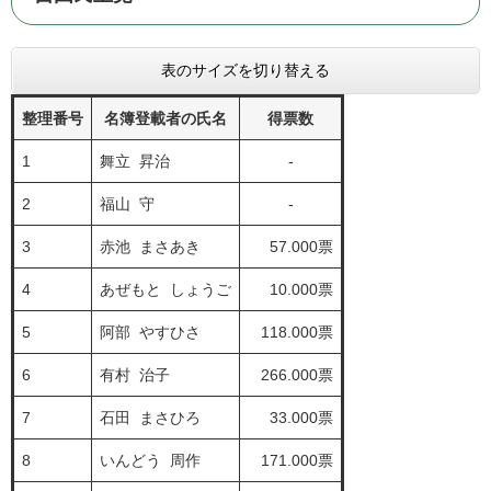
表のサイズを切り替える
整理番号
名簿登載者の氏名
得票数
1
舞立 昇治
-
2
福山 守
-
3
赤池 まさあき
57.000票
4
あぜもと しょうご
10.000票
5
阿部 やすひさ
118.000票
6
有村 治子
266.000票
7
石田 まさひろ
33.000票
8
いんどう 周作
171.000票