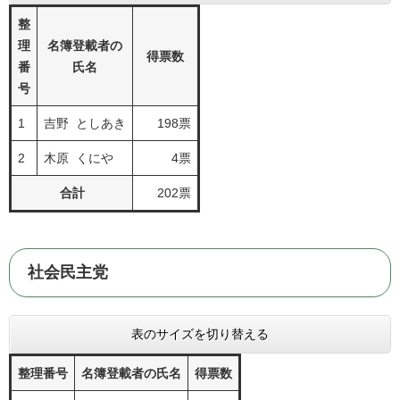
整
理
名簿登載者の
得票数
番
氏名
号
1
吉野 としあき
198票
2
木原 くにや
4票
合計
202票
社会民主党
表のサイズを切り替える
整理番号
名簿登載者の氏名
得票数