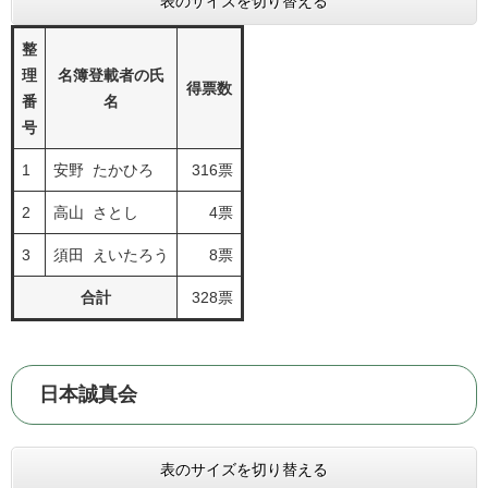
表のサイズを切り替える
整
理
名簿登載者の氏
得票数
番
名
号
1
安野 たかひろ
316票
2
高山 さとし
4票
3
須田 えいたろう
8票
合計
328票
日本誠真会
表のサイズを切り替える