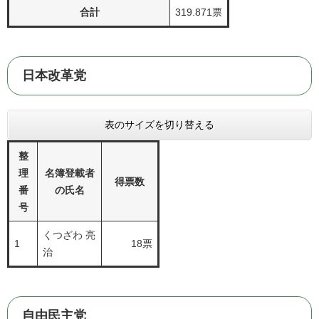
合計
319.871票
日本改革党
表のサイズを切り替える
整
理
名簿登載者
得票数
番
の氏名
号
くつざわ 亮
1
18票
治
自由民主党