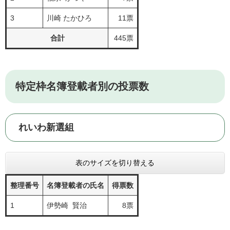
3
川崎 たかひろ
11票
合計
445票
特定枠名簿登載者別の投票数
れいわ新選組
表のサイズを切り替える
整理番号
名簿登載者の氏名
得票数
1
伊勢崎 賢治
8票