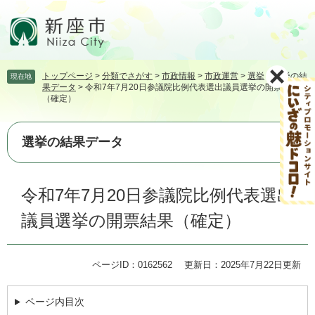
ペ
メ
ー
ニ
ジ
ュ
の
ー
先
を
トップページ
>
分類でさがす
>
市政情報
>
市政運営
>
選挙
>
選挙の結
現在地
頭
飛
果データ
>
令和7年7月20日参議院比例代表選出議員選挙の開票結果
で
ば
（確定）
す。
し
て
本
選挙の結果データ
文
へ
本
令和7年7月20日参議院比例代表選出
文
議員選挙の開票結果（確定）
ページID：0162562
更新日：2025年7月22日更新
ページ内目次