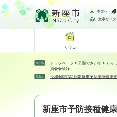
ペ
メ
ー
ニ
本文へ
ジ
ュ
文字サイズ
の
ー
先
を
頭
飛
で
ば
くらし
す。
し
て
本
トップページ
>
分類でさがす
>
くら
現在地
文
員会会議録
へ
令和4年度第1回新座市予防接種健康
足あと
新座市予防接種健