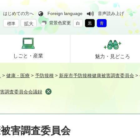
はじめての方へ
Foreign language
音声読み上げ
背景色変更
拡大
白
黒
青
標準
しごと・
産業
魅力・
見どころ
し
>
健康・医療
>
予防接種
>
新座市予防接種健康被害調査委員会
>
被害調査委員会会議録
康被害調査委員会