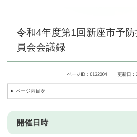
本
文
令和4年度第1回新座市予
員会会議録
ページID：0132904
更新日：2
ページ内目次
開催日時