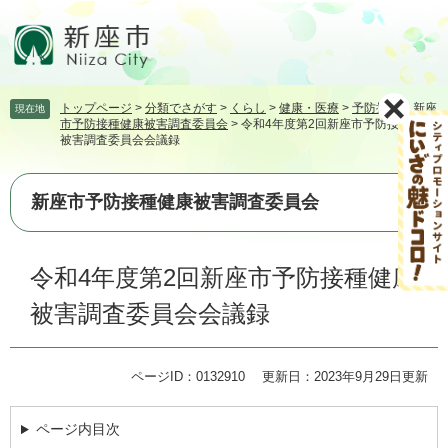
ペ
メ
ー
ニ
ジ
ュ
の
ー
先
を
トップページ
>
分類でさがす
>
くらし
>
健康・医療
>
予防接種
>
新座
現在地
頭
飛
市予防接種健康被害調査委員会
>
令和4年度第2回新座市予防接種健康
で
ば
被害調査委員会会議録
す。
し
て
本
新座市予防接種健康被害調査委員会
文
へ
本
令和4年度第2回新座市予防接種健康
文
被害調査委員会会議録
ページID：0132910
更新日：2023年9月29日更新
ページ内目次