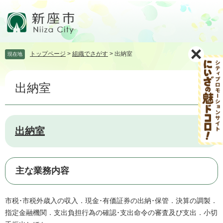
ペ
メ
ー
ニ
ジ
ュ
の
ー
先
を
トップページ
>
組織でさがす
>
出納室
現在地
頭
飛
で
ば
本
す。
し
出納室
文
て
本
文
へ
出納室
主な業務内容
市税･市税外歳入の収入．現金･有価証券の出納･保管．決算の調製．
指定金融機関．支出負担行為の確認･支出命令の審査及び支出．小切