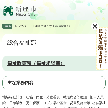
ペ
メ
ー
ニ
ジ
ュ
の
ー
先
を
トップページ
>
組織でさがす
>
総合福祉部
現在地
頭
飛
で
ば
本
す。
し
総合福祉部
文
て
本
文
へ
福祉政策課（福祉相談室）
主な業務内容
地域福祉計画．社協．民生・児童委員．戦傷病者等援護．旧軍人恩
給．日赤業務．更生保護．コブシ福祉基金．災害見舞金等. 社会福祉