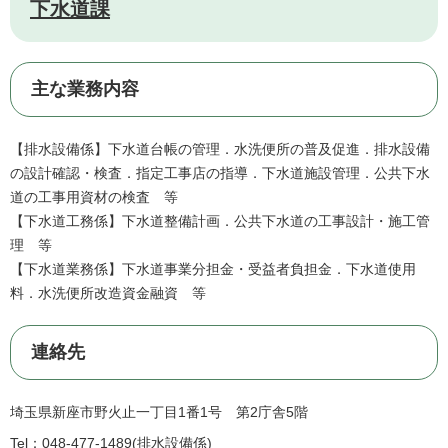
下水道課
主な業務内容
【排水設備係】下水道台帳の管理．水洗便所の普及促進．排水設備
の設計確認・検査．指定工事店の指導．下水道施設管理．公共下水
道の工事用資材の検査 等
【下水道工務係】下水道整備計画．公共下水道の工事設計・施工管
理 等
【下水道業務係】下水道事業分担金・受益者負担金．下水道使用
料．水洗便所改造資金融資 等
連絡先
埼玉県新座市野火止一丁目1番1号 第2庁舎5階
Tel：048-477-1489
排水設備係