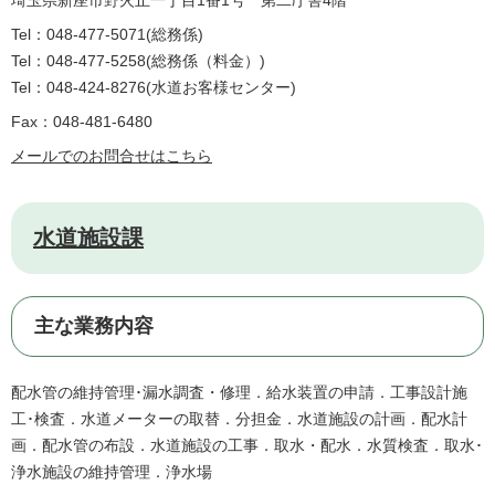
埼玉県新座市野火止一丁目1番1号 第二庁舎4階
Tel：048-477-5071
総務係
Tel：048-477-5258
総務係（料金）
Tel：048-424-8276
水道お客様センター
Fax：048-481-6480
メールでのお問合せはこちら
水道施設課
主な業務内容
配水管の維持管理･漏水調査・修理．給水装置の申請．工事設計施
工･検査．水道メーターの取替．分担金．水道施設の計画．配水計
画．配水管の布設．水道施設の工事．取水・配水．水質検査．取水･
浄水施設の維持管理．浄水場