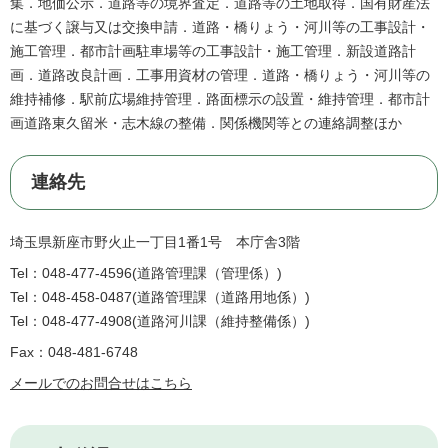
集．地価公示．道路等の境界査定．道路等の土地取得．国有財産法
に基づく譲与又は交換申請．道路・橋りょう・河川等の工事設計・
施工管理．都市計画駐車場等の工事設計・施工管理．新設道路計
画．道路改良計画．工事用資材の管理．道路・橋りょう・河川等の
維持補修．駅前広場維持管理．路面標示の設置・維持管理．都市計
画道路東久留米・志木線の整備．関係機関等との連絡調整ほか
連絡先
埼玉県新座市野火止一丁目1番1号 本庁舎3階
Tel：048-477-4596
道路管理課（管理係）
Tel：048-458-0487
道路管理課（道路用地係）
Tel：048-477-4908
道路河川課（維持整備係）
Fax：048-481-6748
メールでのお問合せはこちら