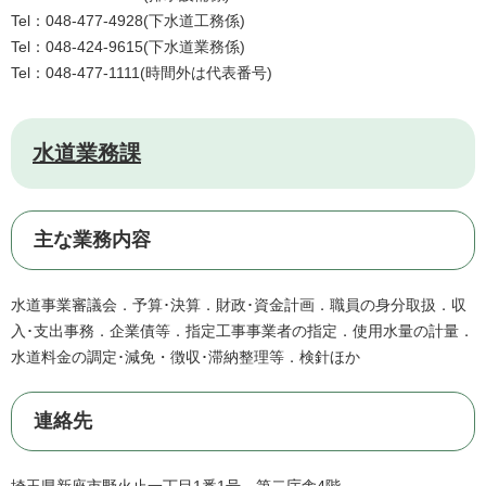
Tel：048-477-4928
下水道工務係
Tel：048-424-9615
下水道業務係
Tel：048-477-1111
時間外は代表番号
水道業務課
主な業務内容
水道事業審議会．予算･決算．財政･資金計画．職員の身分取扱．収
入･支出事務．企業債等．指定工事事業者の指定．使用水量の計量．
水道料金の調定･減免・徴収･滞納整理等．検針ほか
連絡先