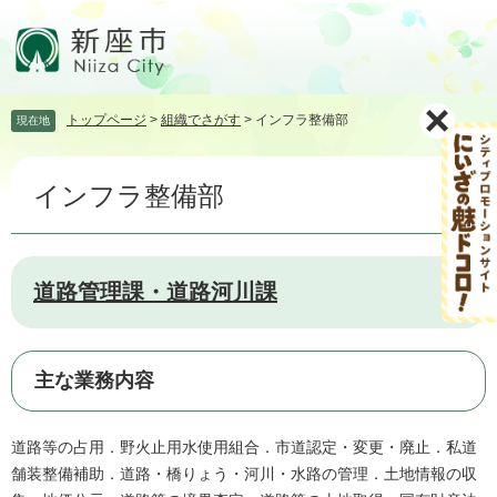
ペ
メ
ー
ニ
ジ
ュ
の
ー
先
を
トップページ
>
組織でさがす
>
インフラ整備部
現在地
頭
飛
で
ば
本
す。
し
インフラ整備部
文
て
本
文
へ
道路管理課・道路河川課
主な業務内容
道路等の占用．野火止用水使用組合．市道認定・変更・廃止．私道
舗装整備補助．道路・橋りょう・河川・水路の管理．土地情報の収