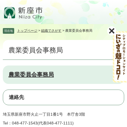
ペ
メ
ー
ニ
ジ
ュ
の
ー
先
を
トップページ
>
組織でさがす
>
農業委員会事務局
現在地
頭
飛
で
ば
本
す。
し
農業委員会事務局
文
て
本
文
へ
農業委員会事務局
連絡先
埼玉県新座市野火止一丁目1番1号 本庁舎3階
Tel：048-477-1543
代表048-477-1111