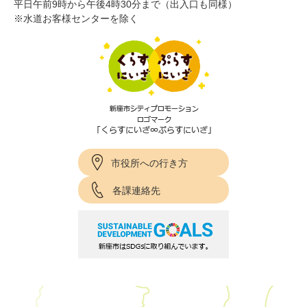
平日午前9時から午後4時30分まで（出入口も同様）
※水道お客様センターを除く
市役所への行き方
各課連絡先