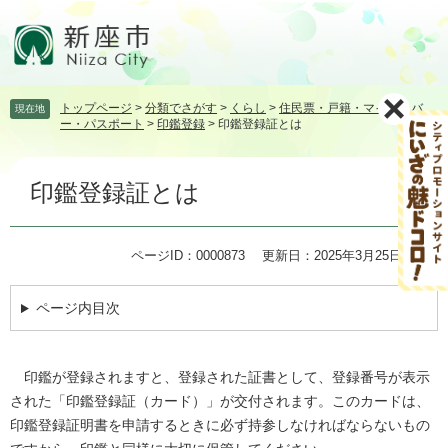
ペ
メ
ー
ニ
ジ
ュ
の
ー
先
を
トップページ
>
分類でさがす
>
くらし
>
住民票・戸籍・マイナンバ
現在地
頭
飛
ー・パスポート
>
印鑑登録
>
印鑑登録証とは
で
ば
す。
し
本
て
印鑑登録証とは
文
本
文
へ
ページID：0000873
更新日：2025年3月25日更新
ページ内目次
印鑑が登録されますと、登録された証書として、登録番号が表示
された「印鑑登録証（カード）」が交付されます。このカードは、
印鑑登録証明書を申請するときに必ず持参しなければならないもの