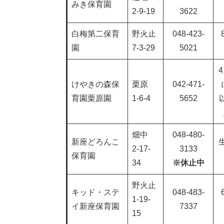
みき保育園
2-9-19
3622
白梅第二保育
野火止
048-423-
園
7-3-29
5021
けやきの森保
栗原
042-471-
育園栗原園
1-6-4
5652
畑中
048-480-
新座どろんこ
2-17-
3133
保育園
34
※休止中
野火止
キッド・ステ
048-483-
1-19-
イ新座保育園
7337
15