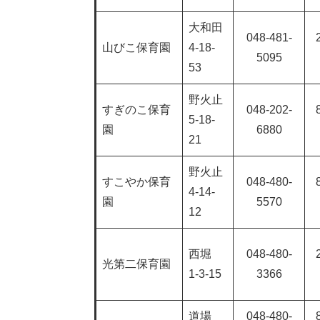
大和田
048-481-
山びこ保育園
4-18-
5095
53
野火止
すぎのこ保育
048-202-
5-18-
園
6880
21
野火止
すこやか保育
048-480-
4-14-
園
5570
12
西堀
048-480-
光第二保育園
1-3-15
3366
道場
048-480-