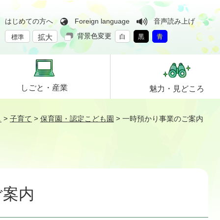
はじめての方へ
Foreign language
音声読み上げ
背景色変更
拡大
白
黒
青
標準
しごと・
産業
魅力・
見どころ
し
>
子育て
>
保育園・認定こども園
>
一時預かり事業のご案内
ご案内