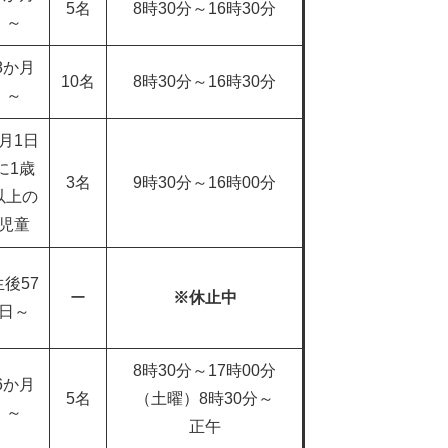
5名
8時30分～16時30分
～
8か月
10名
8時30分～16時30分
～
4月1日
に1歳
3名
9時30分～16時00分
以上の
児童
生後57
​ー
※休止中
日～
8時30分～17時00分
6か月
5名
（土曜）8時30分～
～
正午