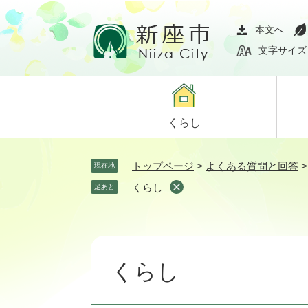
ペ
メ
ー
ニ
本文へ
ジ
ュ
文字サイズ
の
ー
先
を
頭
飛
で
ば
くらし
す。
し
て
本
トップページ
>
よくある質問と回答
現在地
文
くらし
足あと
へ
本
文
くらし