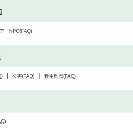
動
・NPO(FAQ)
物
)
公害(FAQ)
野生鳥獣(FAQ)
Q)