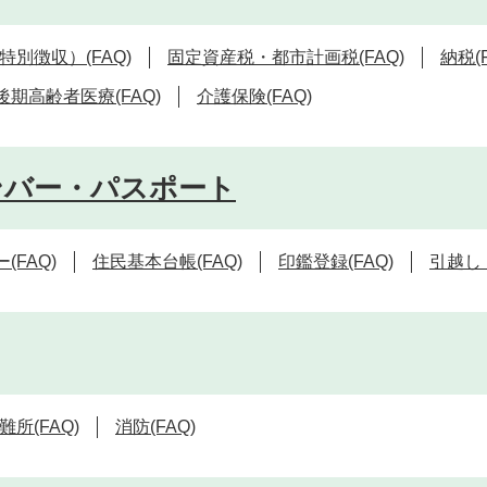
別徴収）(FAQ)
固定資産税・都市計画税(FAQ)
納税(F
後期高齢者医療(FAQ)
介護保険(FAQ)
ンバー・パスポート
(FAQ)
住民基本台帳(FAQ)
印鑑登録(FAQ)
引越し・
所(FAQ)
消防(FAQ)