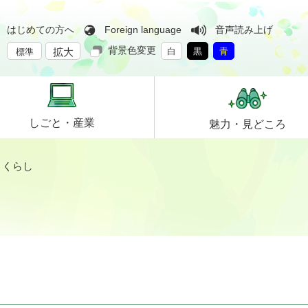
はじめての方へ
Foreign language
音声読み上げ
背景色変更
拡大
白
黒
青
標準
しごと・
産業
魅力・
見どころ
>
くらし