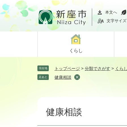
ペ
メ
ー
ニ
本文へ
ジ
ュ
文字サイズ
の
ー
先
を
頭
飛
で
ば
くらし
す。
し
て
本
トップページ
>
分類でさがす
>
くら
現在地
文
健康相談
足あと
へ
本
文
健康相談