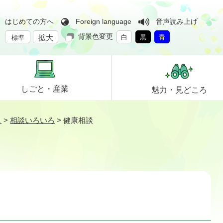
はじめての方へ
Foreign language
音声読み上げ
背景色変更
拡大
白
黒
青
標準
しごと・
産業
魅力・
見どころ
し
>
相談いろいろ
>
健康相談