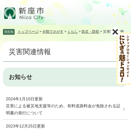
ペ
メ
ー
ニ
ジ
ュ
の
ー
先
を
トップページ
>
分類でさがす
>
くらし
>
防災・防犯
>
災害関連情報
現在地
頭
飛
で
ば
本
す。
し
災害関連情報
文
て
本
文
へ
お知らせ
2024年1月10日更新
災害による被災地支援等のため、有料道路料金が免除される証
明書の発行について
2023年12月25日更新