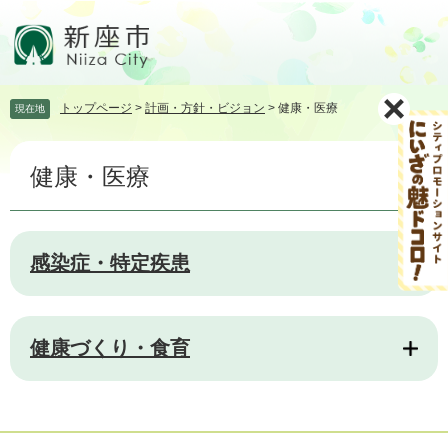
ペ
メ
ー
ニ
ジ
ュ
の
ー
先
を
トップページ
>
計画・方針・ビジョン
>
健康・医療
現在地
頭
飛
で
ば
本
す。
し
健康・医療
文
て
本
文
へ
感染症・特定疾患
健康づくり・食育