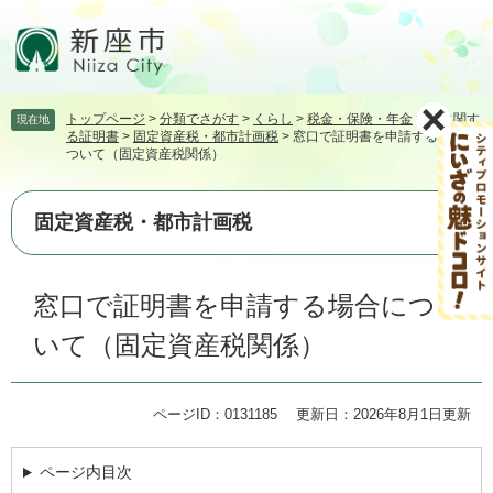
ペ
メ
ー
ニ
ジ
ュ
の
ー
先
を
トップページ
>
分類でさがす
>
くらし
>
税金・保険・年金
>
税に関す
現在地
頭
飛
る証明書
>
固定資産税・都市計画税
>
窓口で証明書を申請する場合に
で
ば
ついて（固定資産税関係）
す。
し
て
本
固定資産税・都市計画税
文
へ
本
窓口で証明書を申請する場合につ
文
いて（固定資産税関係）
ページID：0131185
更新日：2026年8月1日更新
ページ内目次