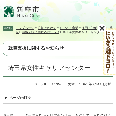
ペ
メ
ー
ニ
ジ
ュ
の
ー
先
を
トップページ
>
分類でさがす
>
しごと・産業
>
雇用・労働
>
就職・退
現在地
頭
飛
職
>
就職支援に関するお知らせ
>
埼玉県女性キャリアセンター
で
ば
す。
し
て
就職支援に関するお知らせ
本
文
本
へ
埼玉県女性キャリアセンター
文
ページID：0099576
更新日：2021年3月30日更新
ページ内目次
埼玉県は、「埼玉県女性キャリアセンター」を通して、女性の様々