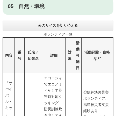
05 自然・環境
表のサイズを切り替える
ボランティア一覧
活
動
番
氏名／
対
活動経験・資格
内容
詳細
可
号
団体名
象
など
能
日
エコロジィ
「サ
でエコノミ
バイ
ィそして災
◎阪神淡路災害
バ
害時対応ク
ボランティア、
ル・
ッキング
福島被災者支援
キッ
防災訓練炊
経験あり
チ
き出しアイ