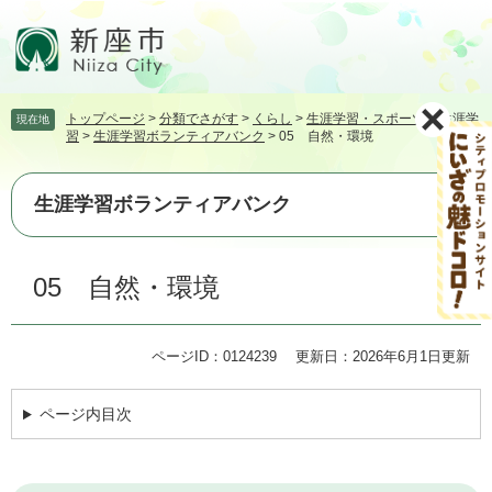
ペ
メ
ー
ニ
ジ
ュ
の
ー
先
を
トップページ
>
分類でさがす
>
くらし
>
生涯学習・スポーツ
>
生涯学
現在地
頭
飛
習
>
生涯学習ボランティアバンク
>
05 自然・環境
で
ば
す。
し
て
生涯学習ボランティアバンク
本
文
本
へ
05 自然・環境
文
ページID：0124239
更新日：2026年6月1日更新
ページ内目次