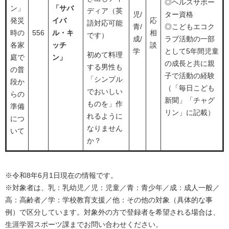
◎ヘルスサポー
ン」
「サバ
ディア（英
児/
ター資格
発災
イバ
応
語対応可能
青/
◎こどもエコク
時の
556
ル・キ
相
です）
成/
ラブ活動の一部
各家
ッチ
談
学
として5年間児童
初めて料理
庭で
ン」
の成長と共に親
する男性も
の普
子で活動の経験
「シンプル
段か
（「毎日こども
でおいしい
らの
新聞」「チャグ
ものを」作
準備
リン」に記載）
れるように
につ
なりません
いて
か？
※令和8年6月1日現在の情報です。
※対象者は、乳：乳幼児／児：児童／青：青少年／成：成人一般／
高：高齢者／学：学校教育支援／他：その他の対象（具体的な事
例）で区分しています。対象外の方で登録者を希望される場合は、
生涯学習スポーツ課までお問い合わせください。