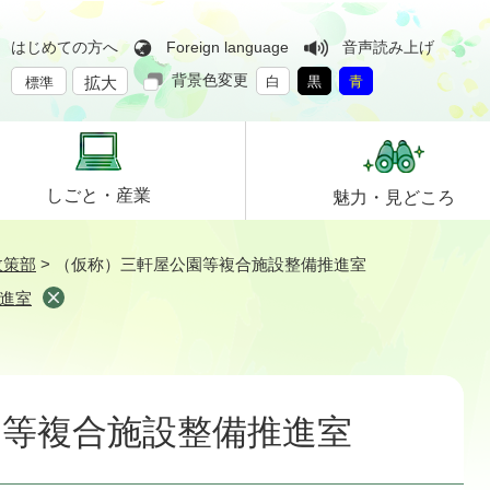
はじめての方へ
Foreign language
音声読み上げ
背景色変更
拡大
白
黒
青
標準
しごと・
産業
魅力・
見どころ
政策部
>
（仮称）三軒屋公園等複合施設整備推進室
進室
園等複合施設整備推進室