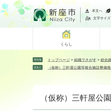
ペ
メ
ー
ニ
本文へ
ジ
ュ
文字サイズ
の
ー
先
を
頭
飛
で
ば
くらし
す。
し
て
本
トップページ
>
組織でさがす
>
総合
現在地
文
（仮称）三軒屋公園等複合施設整備推
足あと
へ
本
文
（仮称）三軒屋公