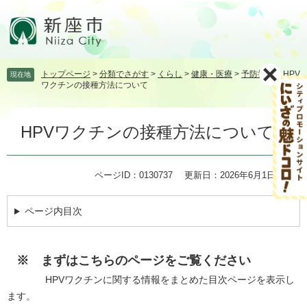
ペ
メ
ー
ニ
ジ
ュ
の
ー
先
を
トップページ
>
分類でさがす
>
くらし
>
健康・医療
>
予防接種
>
HPV
現在地
頭
飛
ワクチンの接種方法について
で
ば
す。
し
本
て
HPVワクチンの接種方法について
文
本
文
へ
ページID：0130737
更新日：2026年6月1日更新
ページ内目次
※ まずはこちらのページをご覧ください
​ HPVワクチンに関する情報をまとめた目次ページを表示し
ます。