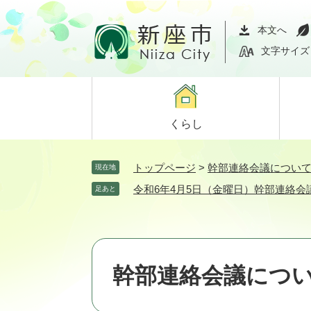
ペ
メ
ー
ニ
本文へ
ジ
ュ
文字サイズ
の
ー
先
を
頭
飛
で
ば
くらし
す。
し
て
本
トップページ
>
幹部連絡会議につい
現在地
文
令和6年4月5日（金曜日）幹部連絡会
足あと
へ
幹部連絡会議につ