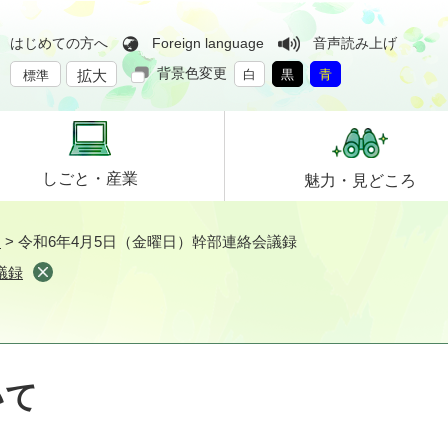
はじめての方へ
Foreign language
音声読み上げ
背景色変更
拡大
白
黒
青
標準
しごと・
産業
魅力・
見どころ
て
>
令和6年4月5日（金曜日）幹部連絡会議録
議録
いて