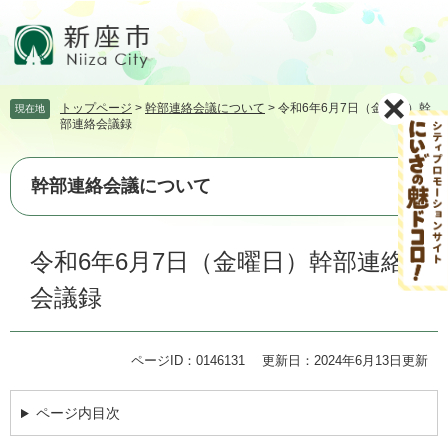
ペ
メ
ー
ニ
ジ
ュ
の
ー
先
を
トップページ
>
幹部連絡会議について
>
令和6年6月7日（金曜日）幹
現在地
頭
飛
部連絡会議録
で
ば
す。
し
て
幹部連絡会議について
本
文
本
へ
令和6年6月7日（金曜日）幹部連絡
文
会議録
ページID：0146131
更新日：2024年6月13日更新
ページ内目次