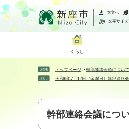
ペ
メ
ー
ニ
本文へ
ジ
ュ
文字サイズ
の
ー
先
を
頭
飛
で
ば
くらし
す。
し
て
本
トップページ
>
幹部連絡会議につい
現在地
文
令和6年7月12日（金曜日）幹部連絡
足あと
へ
幹部連絡会議につ