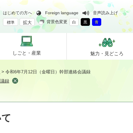
はじめての方へ
Foreign language
音声読み上げ
背景色変更
拡大
白
黒
青
標準
しごと・
産業
魅力・
見どころ
て
>
令和6年7月12日（金曜日）幹部連絡会議録
会議録
いて