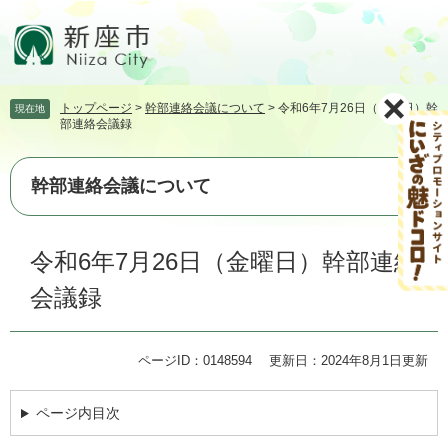
ペ
メ
ー
ニ
ジ
ュ
の
ー
先
を
トップページ
>
幹部連絡会議について
>
令和6年7月26日（金曜日）幹
現在地
頭
飛
部連絡会議録
で
ば
す。
し
て
幹部連絡会議について
本
文
本
へ
令和6年7月26日（金曜日）幹部連絡
文
会議録
ページID：0148594
更新日：2024年8月1日更新
ページ内目次