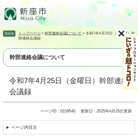
ペ
メ
ー
ニ
ジ
ュ
の
ー
先
を
トップページ
>
幹部連絡会議について
>
令和7年4月25日（金曜日）幹
現在地
頭
飛
部連絡会議録
で
ば
す。
し
て
幹部連絡会議について
本
文
本
へ
令和7年4月25日（金曜日）幹部連絡
文
会議録
ページID：0159545
更新日：2025年4月25日更新
ページ内目次