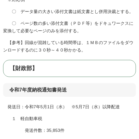
〇 データ量の大きい添付文書は紙文書とし併用決裁とする。
〇 ページ数の多い添付文書（ＰＤＦ等）をドキュワークスに
変換して必要なページのみを添付する。
【参考】回線が混雑している時間帯は、１ＭＢのファイルをダウ
ンロードするのに３０秒～４０秒かかる。
【財政部】
令和7年度納税通知書発送
発送日：令和7年5月1日（水） ※5月7日（水）以降配達
１ 軽自動車税
発送件数：35,853件