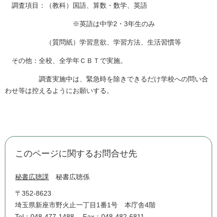
調査項目：（教科）国語、算数・数学、英語
※英語は中学2・3年生のみ
（質問紙）学習意欲、学習方法、生活習慣等
その他：全校、全学年ＣＢＴで実施。
調査実施中は、緊急時を除きできるだけ学校への問い合
わせ等は控えるようにお願いする。
このページに関するお問合せ先
秘書広聴課
秘書広聴係
〒352-8623
埼玉県新座市野火止一丁目1番1号 本庁舎4階
Tel：048-477-1488
Fax：048-482-6811