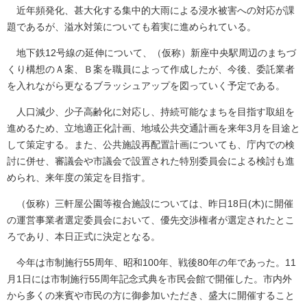
近年頻発化、甚大化する集中的大雨による浸水被害への対応が課
題であるが、溢水対策についても着実に進められている。
地下鉄12号線の延伸について、（仮称）新座中央駅周辺のまちづ
くり構想のＡ案、Ｂ案を職員によって作成したが、今後、委託業者
を入れながら更なるブラッシュアップを図っていく予定である。
人口減少、少子高齢化に対応し、持続可能なまちを目指す取組を
進めるため、立地適正化計画、地域公共交通計画を来年3月を目途と
して策定する。また、公共施設再配置計画についても、庁内での検
討に併せ、審議会や市議会で設置された特別委員会による検討も進
められ、来年度の策定を目指す。
（仮称）三軒屋公園等複合施設については、昨日18日(木)に開催
の運営事業者選定委員会において、優先交渉権者が選定されたとこ
ろであり、本日正式に決定となる。
今年は市制施行55周年、昭和100年、戦後80年の年であった。11
月1日には市制施行55周年記念式典を市民会館で開催した。市内外
から多くの来賓や市民の方に御参加いただき、盛大に開催すること