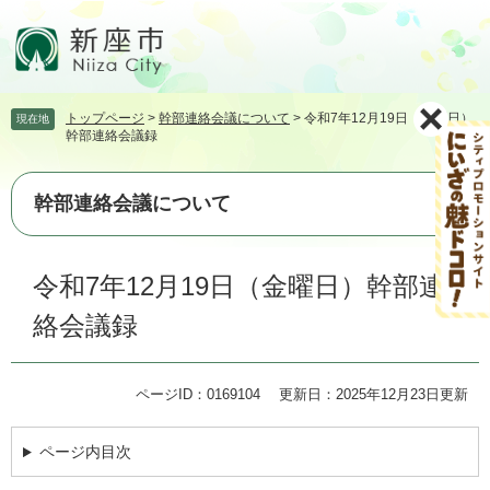
ペ
メ
ー
ニ
ジ
ュ
の
ー
先
を
トップページ
>
幹部連絡会議について
>
令和7年12月19日（金曜日）
現在地
頭
飛
幹部連絡会議録
で
ば
す。
し
て
幹部連絡会議について
本
文
本
へ
令和7年12月19日（金曜日）幹部連
文
絡会議録
ページID：0169104
更新日：2025年12月23日更新
ページ内目次