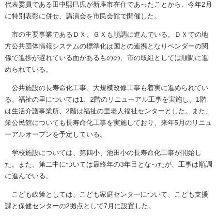
代表委員である田中熙巳氏が新座市在住であったことから、今年2月
に特別表彰に併せ、講演会を市民会館で開催した。
市の主要事業であるＤＸ、ＧＸも順調に進んでいる。ＤＸでの地
方公共団体情報システムの標準化は国との連携となりベンダーの関
係で進捗が遅れている面があるものの、市の取組としては順調に進
められている。
公共施設の長寿命化工事、大規模改修工事も着実に進められてい
る。福祉の里については1、2階のリニューアル工事を実施し、1階
は生活介護事業所、2階は福祉の里老人福祉センターとした。また、
栄公民館についても長寿命化工事を実施しており、来年5月のリニュ
ーアルオープンを予定している。
学校施設については、第四小、池田小の長寿命化工事が開始し
た。また、第二中については最終年の3年目となったが、工事は順調
に進んでいる。
こども政策としては、こども家庭センターについて、こども支援
課と保健センターの2拠点として7月に設置した。