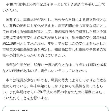
令和7年度中は55周年記念イヤーとして引き続き市を盛り上げて
いきたい。
国政では、高市総理が誕生し、自公から自維による連立政権とな
り、政権の動向にも変化が見える。高市内閣が最も重要な取組とし
て位置付ける物価高対策として、先の臨時国会で成立した補正予算
に重点支援地方交付金の拡充が盛り込まれ、新座市の交付限度額は
約11.8億円として示された。年明け早々にはこの交付金を活用した
市独自の物価高騰対策を決定し、物価高に苦しむ市民や事業者の皆
様への対策をしっかりと講じていきたい。
来年は午年だが、60年に一度の丙午となる。午年には飛躍や成長
などの意味があるので、来年もいい年にしていきたい。
本市は職員が少ない中でも、職員の尽力によりしっかりと市政を
進められている。年末年始にしっかりと休んで英気を養ってもら
い、また年明けから16万6千人の市民の幸せのために業務に当たっ
ていただくことをお願いする。