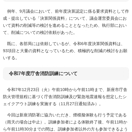
例年、9月議会において、前年度決算認定に係る要求資料として作
成・提出している「決算関係資料」について、議会運営委員会にお
いて資料の削減等の検討を進めることとなったため、執行部におい
て、削減についての検討依頼があった。
既に、各部局には依頼している
が、令和6年度
決算関係資料は、
93項目と大量の資料となっているため、積極的
な削減の検討をお願
いする。​
令和7年度庁舎消防訓練について
令和7年12月23日（火）午前10時から午前11時まで、新座市庁舎
防火管理規程に基づく庁舎消防訓練及び緊急地震速報を想定したシ
ェイクアウト訓練を実施する（11月27日通知済み）。
今回は新座消防署に協力いただき、煙模擬体験も行う予定である
（雨天の場合は中止）。訓練参加者による体験終了後、午前11時か
ら午前11時30分までの間は、訓練参加者以外の方も参加できるよう