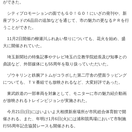
ができた。
シティプロモーションの面でもＧＯ！ＧＯ！にいざの発刊や、新
座ブランドの6品目の追加などを通じて、市の魅力の更なるＰＲを行
うことができた。
11月2日開催の柳瀬川ふれあい祭りについても、花火を始め、盛
大に開催されていた。
埼玉新聞社の特集記事やテレビ埼玉の立教学院総長及び知事との
鼎談など、外部媒体にも55周年を取り扱っていただいた。
ゾウキリンと鉄腕アトムがコラボした第二庁舎の壁面ラッピング
についても、ＴＶ番組でも放映されるなど、大変好評であった。
東武鉄道の一部車両を対象として、モニターに市の魅力紹介動画
が放映されるトレインビジョンが実施された。
今月21日(日)にはいよいよ大相撲新座場所が市民総合体育館で開
催される。また、年明け1月6日(火)には浦和競馬場において市制施
行55周年記念協賛レースも開催される。