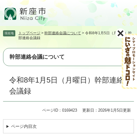
ペ
メ
ー
ニ
ジ
ュ
の
ー
先
を
トップページ
>
幹部連絡会議について
>
令和8年1月5日（月曜日）幹
現在地
頭
飛
部連絡会議録
で
ば
す。
し
て
幹部連絡会議について
本
文
本
へ
令和8年1月5日（月曜日）幹部連絡
文
会議録
ページID：0169423
更新日：2026年1月5日更新
ページ内目次