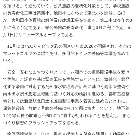
を頂けるよう進めていく。公共施設の老朽化対策として、学校施設
の長寿命化工事は第四小、池田小にあわせて東北小を開始するほ
か、大和田小体育館の解体及び建設工事を進める。第二中は今年の3
月に完了予定である。栄公民館の長寿命化工事も3月に完了予定、5
月1日にリニューアルオープンである。
11月にはねんりんピック彩の国さいたま2026が開催され、本市は
マレットゴルフの会場であり、多目的トイレの整備等準備を進めて
いく。
安全・安心なまちづくりとして、八潮市での道路陥没事故を受け
て実施した調査を基に緊急工事を実施するとともに、激甚化・頻発
化する豪雨に対応するため雨水管理総合計画に基づく雨水管整備や
雨水出水浸水想定区域図に基づく対応の検討を進める。都市基盤整
備としては新座駅北口土地区画整理事業を着実に進めるとともに、
保谷朝霞線、放射７号線の整備に向けて県に協力していく。地下鉄
12号線延伸の取組も令和13年に答申が行われることを想定し、まち
づくり構想のブラッシュアップを進める。
物価高騰対策としては、重点支援地方交付金を活用して効果的な