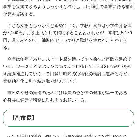
事業を実施できるようしっかりと検討し、3月議会で事業に係る補正
予算を提案する。
こども支援もしっかりと進めていく。学校給食費は小学生分を国
が5,200円／月を上限として補助することとされたが、本市は5,150
円／月であるので、補助内でしっかりと取組を進めることができ
る。
今年は午年であり、スピード感を持って前へ前へと市政を進めて
いく。ワークライフバランスの実現も目指して、5Ｓ2Ｋの視点を引
き続き推進していく。窓口開庁時間の短縮化の検討も進めるなど、
業務効率化に引き続き取り組んでいく。
市民の幸せの実現のためには職員の心と体の健康が第一である。
心身共に健康で職務に励むようお願いする。
【副市長】
今年も課題や懸案が多いが、市民の幸せや豊かさの実現のため、