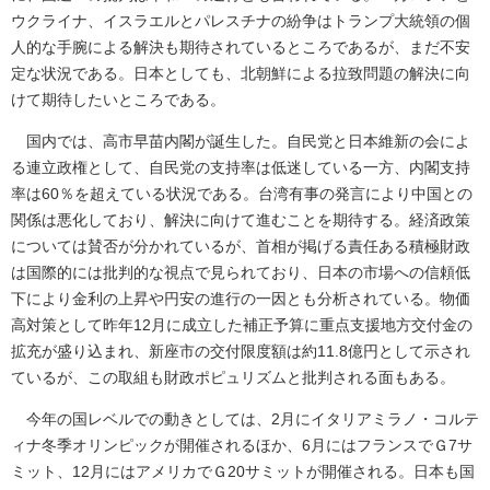
ウクライナ、イスラエルとパレスチナの紛争はトランプ大統領の個
人的な手腕による解決も期待されているところであるが、まだ不安
定な状況である。日本としても、北朝鮮による拉致問題の解決に向
けて期待したいところである。
国内では、高市早苗内閣が誕生した。自民党と日本維新の会によ
る連立政権として、自民党の支持率は低迷している一方、内閣支持
率は60％を超えている状況である。台湾有事の発言により中国との
関係は悪化しており、解決に向けて進むことを期待する。経済政策
については賛否が分かれているが、首相が掲げる責任ある積極財政
は国際的には批判的な視点で見られており、日本の市場への信頼低
下により金利の上昇や円安の進行の一因とも分析されている。物価
高対策として昨年12月に成立した補正予算に重点支援地方交付金の
拡充が盛り込まれ、新座市の交付限度額は約11.8億円として示され
ているが、この取組も財政ポピュリズムと批判される面もある。
今年の国レベルでの動きとしては、2月にイタリアミラノ・コルテ
ィナ冬季オリンピックが開催されるほか、6月にはフランスでＧ7サ
ミット、12月にはアメリカでＧ20サミットが開催される。日本も国