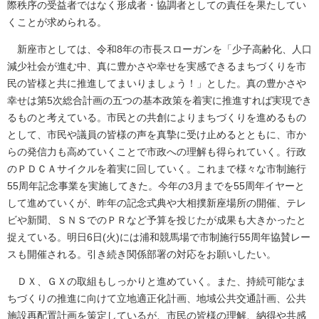
際秩序の受益者ではなく形成者・協調者としての責任を果たしてい
くことが求められる。
新座市としては、令和8年の市長スローガンを「少子高齢化、人口
減少社会が進む中、真に豊かさや幸せを実感できるまちづくりを市
民の皆様と共に推進してまいりましょう！」とした。真の豊かさや
幸せは第5次総合計画の五つの基本政策を着実に推進すれば実現でき
るものと考えている。市民との共創によりまちづくりを進めるもの
として、市民や議員の皆様の声を真摯に受け止めるとともに、市か
らの発信力も高めていくことで市政への理解も得られていく。行政
のＰＤＣＡサイクルを着実に回していく。これまで様々な市制施行
55周年記念事業を実施してきた。今年の3月までを55周年イヤーと
して進めていくが、昨年の記念式典や大相撲新座場所の開催、テレ
ビや新聞、ＳＮＳでのＰＲなど予算を投じたが成果も大きかったと
捉えている。明日6日(火)には浦和競馬場で市制施行55周年協賛レー
スも開催される。引き続き関係部署の対応をお願いしたい。
ＤＸ、ＧＸの取組もしっかりと進めていく。また、持続可能なま
ちづくりの推進に向けて立地適正化計画、地域公共交通計画、公共
施設再配置計画を策定しているが、市民の皆様の理解、納得や共感