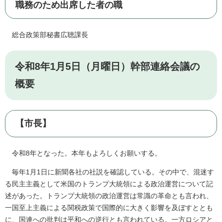
職務のため出席した者の職
総合政策部秘書広聴課長
令和8年1月5日（月曜日）幹部連絡会議の
概要
【市長】
令和8年となった。本年もよろしくお願いする。
毎年1月1日に新聞各社の社説を確認している。その中で、混迷す
る民主主義として米国のトランプ大統領による政治運営について記
述があった。トランプ大統領の政治運営は常識の革命とも言われ、
一国至上主義による関税政策で国際的に大きく影響を及ぼすととも
に、国連への批判は平和への逆行とも言われている。一方ロシアと