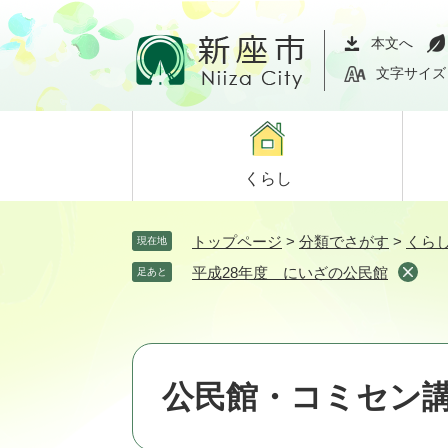
ペ
メ
ー
ニ
本文へ
ジ
ュ
文字サイズ
の
ー
先
を
頭
飛
で
ば
くらし
す。
し
て
本
トップページ
>
分類でさがす
>
くら
現在地
文
平成28年度 にいざの公民館
足あと
へ
公民館・コミセン