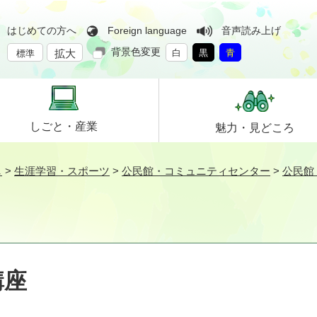
はじめての方へ
Foreign language
音声読み上げ
背景色変更
拡大
白
黒
青
標準
しごと・
産業
魅力・
見どころ
し
>
生涯学習・スポーツ
>
公民館・コミュニティセンター
>
公民館
講座